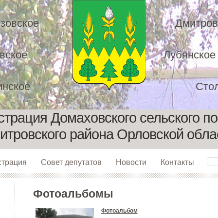
зовское
Дмитров
вское
Лубянское
нское
Сто
трация Домаховского сельского п
итровского района Орловской обла
страция
Совет депутатов
Новости
Контакты
Фотоальбомы
Фотоальбом