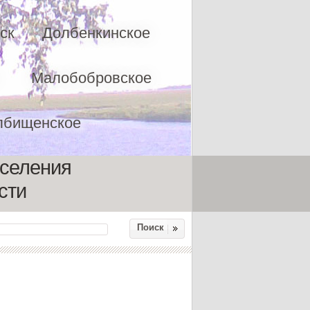
ск
Долбенкинское
Малобобровское
лбищенское
оселения
сти
Поиск