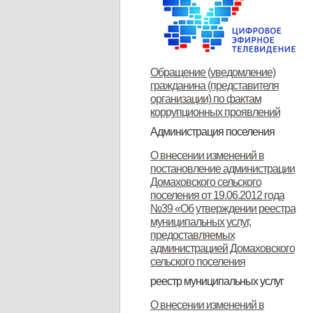
Обращение (уведомление)
гражданина (представителя
организации) по фактам
коррупционных проявлений
Администрация поселения
Глава поселения
Структура и прием граждан
Контакты
О внесении изменений в
постановление администрации
Домаховского сельского
поселения от 19.06.2012 года
№39 «Об утверждении реестра
муниципальных услуг,
предоставляемых
администрацией Домаховского
сельского поселения
реестр муниципальных услуг
Реестр муниципальных услуг,
Об утверждении
Об утверждении
Об утверждении реестра
Об утверждении Положения о
Об утверждении
ОБ УТВЕРЖДЕНИИ
Об утверждении
Об утверждении
Об утверждении
Об утверждении
О внесении изменений в