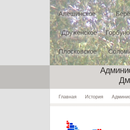
Алешинское
Берё
Друженское
Горбуно
Плосковское
Соломи
Админис
Дм
Главная
История
Админи