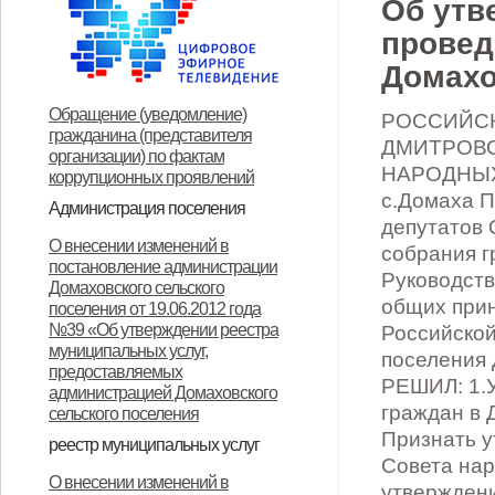
Об утв
провед
Домахо
Обращение (уведомление)
РОССИЙСК
гражданина (представителя
ДМИТРОВС
организации) по фактам
НАРОДНЫХ
коррупционных проявлений
с.Домаха П
Администрация поселения
депутатов 
Глава поселения
Структура и прием граждан
Контакты
О внесении изменений в
собрания г
постановление администрации
Руководств
Домаховского сельского
общих прин
поселения от 19.06.2012 года
№39 «Об утверждении реестра
Российской
муниципальных услуг,
поселения 
предоставляемых
РЕШИЛ: 1.У
администрацией Домаховского
граждан в 
сельского поселения
Признать у
реестр муниципальных услуг
Совета нар
Реестр муниципальных услуг,
Об утверждении
Об утверждении
Об утверждении реестра
Об утверждении Положения о
Об утверждении
ОБ УТВЕРЖДЕНИИ
Об утверждении
Об утверждении
Об утверждении
Об утверждении
О внесении изменений в
утверждени