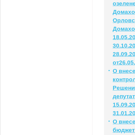
озелен
Домахо
Орловс
Домахо
18.05.2
30.10.2
28.09.2
от26.05
О внес
контрол
Решени
депута
15.09.2
31.01.2
О внес
бюджет