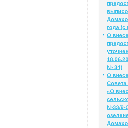
предос
выписо
Домахов
года (с
О внес
предос
уточне
18.06.2
№ 34)
О внес
Совета 
«О вне
сельско
№33/9-
озелен
Домахо