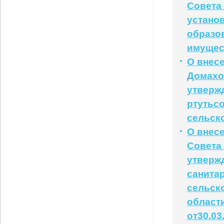
Совета 
устано
образо
имущес
О внес
Домахов
утверж
ртутьс
сельск
О внес
Совета 
утверж
санита
сельск
области
от30.03