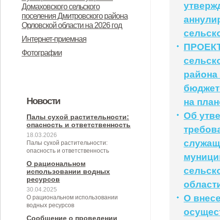
утверж
Дмитровского района Орловской
Домаховского сельского
предназначенного для
поселения Дмитровского района
аннули
области в целях осуществления
Орловской области на 2026 год
предоставления во владение и
сельск
администрацией Домаховского
Интернет-приемная
(или) пользование на
ПРОЕКТ
сельского поселения
Фотографии
долгосрочной основе (в том числе
сельск
принимаемых полномочий на 2
по льготным ставкам арендной
района 
квартал 2026 года
платы) субъектам малого и
бюджете
Новости
на план
среднего предпринимательства и
Об утв
организациям, образующим
Палы сухой растительности:
опасность и ответственность
требов
инфраструктуру поддержки
18.03.2026
служащ
Палы сухой растительности:
субъектов малого и среднего
опасность и ответственность
муници
предпринимательства» (с
О рациональном
сельск
использовании водных
изменениями от 26.04.2022 № 30/9-
ресурсов
област
30.04.2025
сс)
О внес
О рациональном использовании
водных ресурсов
осущес
Сообщение о проведении