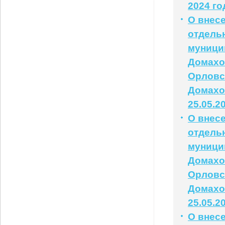
2024 го
О внес
отдель
муници
Домахо
Орловс
Домахо
25.05.2
О внес
отдель
муници
Домахо
Орловс
Домахо
25.05.2
О внес