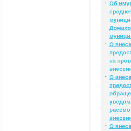
Об иму
средне
муници
Домахо
муници
О внес
предос
на пров
внесенн
О внес
предос
обраще
уведомл
рассмот
внесенн
О внес