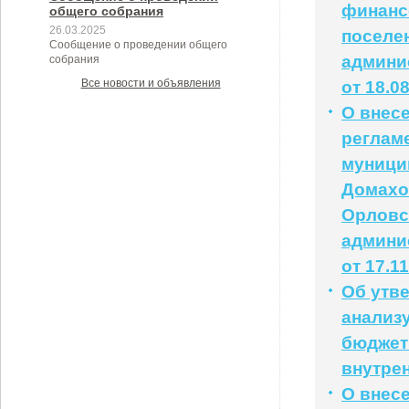
финанс
общего собрания
26.03.2025
поселе
Сообщение о проведении общего
админи
собрания
Все новости и объявления
от 18.0
О внес
реглам
муници
Домахо
Орловс
админи
от 17.1
Об утв
анализ
бюджет
внутре
О внес