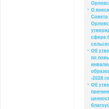
Орловс
О внес
Совета
Орловск
утверж
сфере 
сельско
Об утв
по пов
инвали
образо
-2028 г
Об утв
причин
ценнос
благоу