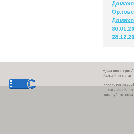
Домахо
Орловс
Домахо
30.01.2
28.12.2
Администрация До
Разработка сайт
Используя данный
Политикой обраб
пожалуйста, поки