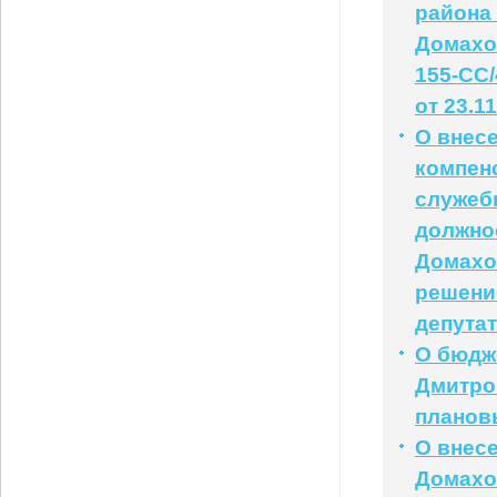
района
Домахо
155-СС/
от 23.1
О внес
компен
служеб
должно
Домахо
решени
депутат
О бюдж
Дмитров
плановы
О внесе
Домахо