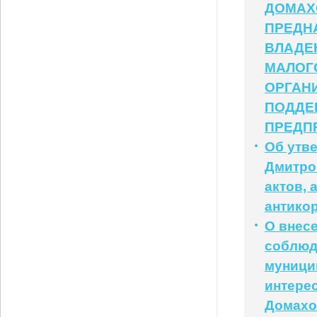
ДОМАХ
ПРЕДН
ВЛАДЕН
МАЛОГ
ОРГАН
ПОДДЕ
ПРЕДП
Об утв
Дмитро
актов, 
антико
О внес
соблюд
муници
интере
Домахо