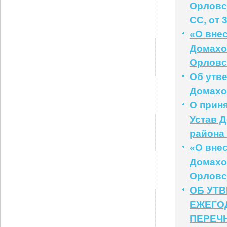
Орловск
СС, от 
«О внес
Домахо
Орловс
Об утв
Домахов
О прин
Устав 
района
«О внес
Домахо
Орловс
ОБ УТ
ЕЖЕГО
ПЕРЕЧ