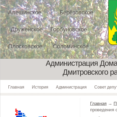
Алешинское
Берёзовское
Друженское
Горбуновское
Плосковское
Соломинское
Администрация Домах
Дмитровского р
Главная
История
Администрация
Совет депу
Главная
→
П
проведения 