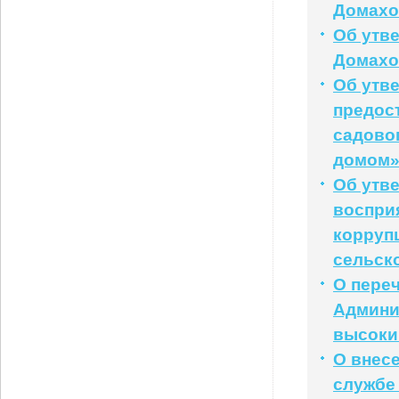
Домахо
Об утв
Домахов
Об утв
предос
садово
домом
Об утв
воспри
корруп
сельск
О пере
Админи
высоки
О внес
службе