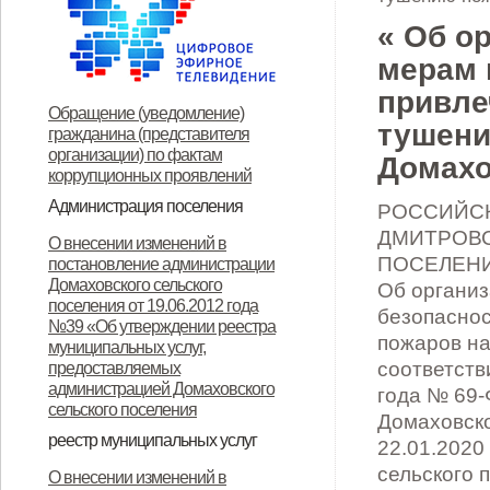
« Об о
мерам 
привле
Обращение (уведомление)
тушени
гражданина (представителя
организации) по фактам
Домахо
коррупционных проявлений
Администрация поселения
РОССИЙСК
Глава поселения
Структура и прием граждан
Контакты
ДМИТРОВ
О внесении изменений в
ПОСЕЛЕНИЕ
постановление администрации
Домаховского сельского
Об органи
поселения от 19.06.2012 года
безопаснос
№39 «Об утверждении реестра
пожаров на
муниципальных услуг,
соответств
предоставляемых
администрацией Домаховского
года № 69-
сельского поселения
Домаховско
реестр муниципальных услуг
22.01.2020
Реестр муниципальных услуг,
Об утверждении
Об утверждении
Об утверждении реестра
Об утверждении Положения о
Об утверждении
ОБ УТВЕРЖДЕНИИ
Об утверждении
Об утверждении
Об утверждении
Об утверждении
сельского 
О внесении изменений в