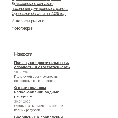
Дмитровского района Орловской
Домаховского сельского
предназначенного для
поселения Дмитровского района
области в целях осуществления
Орловской области на 2026 год
предоставления во владение и
администрацией Домаховского
Интернет-приемная
(или) пользование на
сельского поселения
Фотографии
долгосрочной основе (в том числе
принимаемых полномочий на 2
по льготным ставкам арендной
квартал 2026 года
платы) субъектам малого и
Новости
среднего предпринимательства и
организациям, образующим
Палы сухой растительности:
опасность и ответственность
инфраструктуру поддержки
18.03.2026
Палы сухой растительности:
субъектов малого и среднего
опасность и ответственность
предпринимательства» (с
О рациональном
использовании водных
изменениями от 26.04.2022 № 30/9-
ресурсов
30.04.2025
сс)
О рациональном использовании
водных ресурсов
Сообщение о проведении