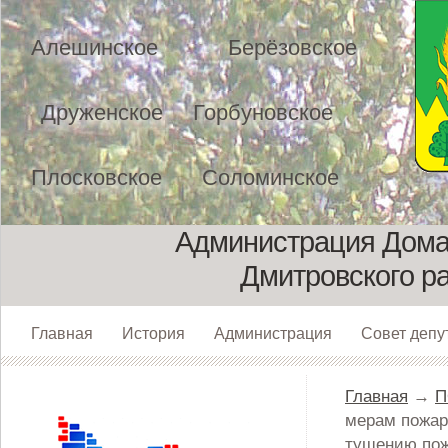
Алешинское
Берёзовское
Друженское
Горбуновское
Плосковское
Соломинское
Администрация Домах
Дмитровского р
Главная
История
Администрация
Совет депу
Главная
→
П
мерам пожар
тушению пож