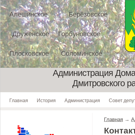
Алешинское
Берёзовское
Друженское
Горбуновское
Плосковское
Соломинское
Администрация Домах
Дмитровского р
Главная
История
Администрация
Совет депу
Главная
→
А
Контак