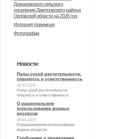
Дмитровского района Орловской
Домаховского сельского
предназначенного для
поселения Дмитровского района
области в целях осуществления
Орловской области на 2026 год
предоставления во владение и
администрацией Домаховского
Интернет-приемная
(или) пользование на
сельского поселения
Фотографии
долгосрочной основе (в том числе
принимаемых полномочий на 2
по льготным ставкам арендной
квартал 2026 года
платы) субъектам малого и
Новости
среднего предпринимательства и
организациям, образующим
Палы сухой растительности:
опасность и ответственность
инфраструктуру поддержки
18.03.2026
Палы сухой растительности:
субъектов малого и среднего
опасность и ответственность
предпринимательства» (с
О рациональном
использовании водных
изменениями от 26.04.2022 № 30/9-
ресурсов
30.04.2025
сс)
О рациональном использовании
водных ресурсов
Сообщение о проведении