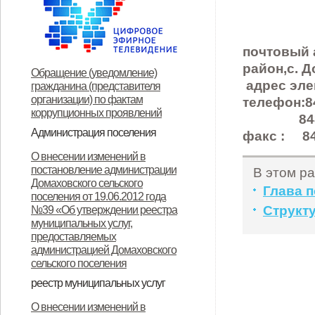
почтовый 
район,с. Д
Обращение (уведомление)
адрес эле
гражданина (представителя
организации) по фактам
телефон:8
коррупционных проявлений
848649
Администрация поселения
факс : 84
Глава поселения
Структура и прием граждан
Контакты
О внесении изменений в
постановление администрации
В этом ра
Домаховского сельского
Глава 
поселения от 19.06.2012 года
Структу
№39 «Об утверждении реестра
муниципальных услуг,
предоставляемых
администрацией Домаховского
сельского поселения
реестр муниципальных услуг
Реестр муниципальных услуг,
Об утверждении
Об утверждении
Об утверждении реестра
Об утверждении Положения о
Об утверждении
ОБ УТВЕРЖДЕНИИ
Об утверждении
Об утверждении
Об утверждении
Об утверждении
О внесении изменений в