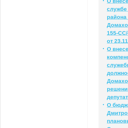
О внес
службе
района
Домахо
155-СС/
от 23.1
О внес
компен
служеб
должно
Домахо
решени
депутат
О бюдж
Дмитров
плановы