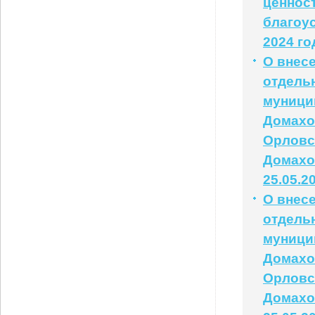
ценнос
благоу
2024 го
О внес
отдель
муници
Домахо
Орловс
Домахо
25.05.2
О внес
отдель
муници
Домахо
Орловс
Домахо