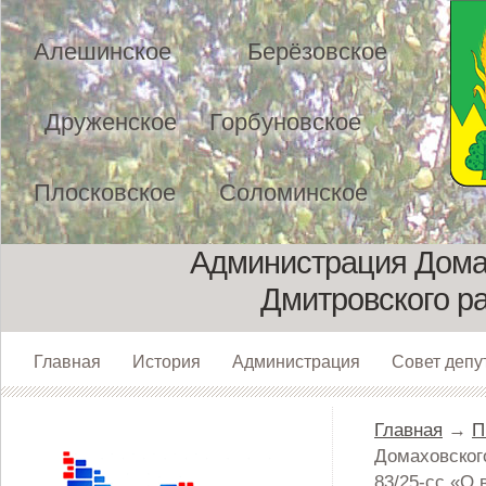
Алешинское
Берёзовское
Друженское
Горбуновское
Плосковское
Соломинское
Администрация Домах
Дмитровского р
Главная
История
Администрация
Совет депу
Главная
→
П
Домаховского
83/25-сс «О