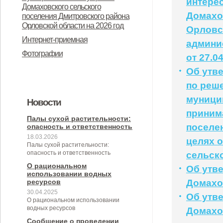
интере
Дмитровского района Орловской
Домаховского сельского
предназначенного для
Домахо
поселения Дмитровского района
области в целях осуществления
Орловской области на 2026 год
предоставления во владение и
Орловс
администрацией Домаховского
Интернет-приемная
админи
(или) пользование на
сельского поселения
Фотографии
от 27.0
долгосрочной основе (в том числе
принимаемых полномочий на 2
Об утв
по льготным ставкам арендной
квартал 2026 года
по реш
платы) субъектам малого и
муници
Новости
среднего предпринимательства и
приним
организациям, образующим
Палы сухой растительности:
поселе
опасность и ответственность
инфраструктуру поддержки
18.03.2026
целях 
Палы сухой растительности:
субъектов малого и среднего
опасность и ответственность
сельск
предпринимательства» (с
О рациональном
Об утв
использовании водных
изменениями от 26.04.2022 № 30/9-
ресурсов
Домахов
30.04.2025
сс)
Об утв
О рациональном использовании
водных ресурсов
Домахов
Сообщение о проведении