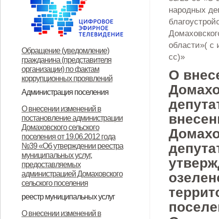
народных де
благоустройс
Домаховског
области»( с 
Обращение (уведомление)
сс)»
гражданина (представителя
организации) по фактам
О внес
коррупционных проявлений
Домахо
Администрация поселения
депутат
Глава поселения
Структура и прием граждан
Контакты
О внесении изменений в
внесен
постановление администрации
Домаховского сельского
Домахо
поселения от 19.06.2012 года
депутат
№39 «Об утверждении реестра
муниципальных услуг,
утверж
предоставляемых
администрацией Домаховского
озелен
сельского поселения
террит
реестр муниципальных услуг
поселе
Реестр муниципальных услуг,
Об утверждении
Об утверждении
Об утверждении реестра
Об утверждении Положения о
Об утверждении
ОБ УТВЕРЖДЕНИИ
Об утверждении
Об утверждении
Об утверждении
Об утверждении
О внесении изменений в