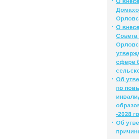
О внесе
Домахо
Орловс
О внес
Совета
Орловск
утверж
сфере 
сельско
Об утв
по пов
инвали
образо
-2028 г
Об утв
причин