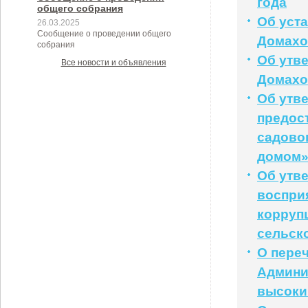
года
общего собрания
Об уст
26.03.2025
Сообщение о проведении общего
Домахо
собрания
Об утв
Все новости и объявления
Домахов
Об утв
предос
садово
домом
Об утв
воспри
корруп
сельск
О пере
Админи
высоки