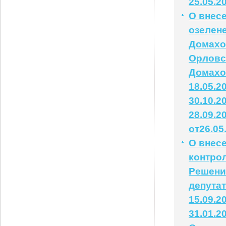
25.05.2
О внес
озелен
Домахо
Орловс
Домахо
18.05.2
30.10.2
28.09.2
от26.05
О внес
контрол
Решени
депута
15.09.2
31.01.2