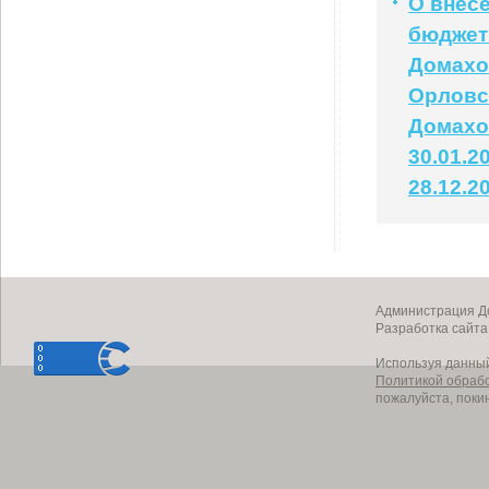
О внес
бюджет
Домахо
Орловс
Домахо
30.01.2
28.12.2
Администрация До
Разработка сайт
Используя данный
Политикой обраб
пожалуйста, поки