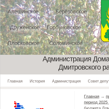
Алешинское
Берёзовское
Друженское
Горбуновское
Плосковское
Соломинское
Администрация Домах
Дмитровского р
Главная
История
Администрация
Совет депу
Главная
→
п
период 2025 и
бюджета Дома