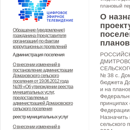
плановый пер
О назн
проект
Обращение (уведомление)
поселе
гражданина (представителя
планов
организации) по фактам
коррупционных проявлений
РОССИЙСК
Администрация поселения
ДМИТРОВ
Глава поселения
Структура и прием граждан
Контакты
О внесении изменений в
СЕЛЬСКОГ
постановление администрации
№ 38 с. До
Домаховского сельского
поселения от 19.06.2012 года
бюджета До
№39 «Об утверждении реестра
и на плано
муниципальных услуг,
Федеральны
предоставляемых
принципах 
администрацией Домаховского
сельского поселения
Федерации»
Назначить 
реестр муниципальных услуг
сельского 
Реестр муниципальных услуг,
Об утверждении
Об утверждении
Об утверждении реестра
Об утверждении Положения о
Об утверждении
ОБ УТВЕРЖДЕНИИ
Об утверждении
Об утверждении
Об утверждении
Об утверждении
О внесении изменений в