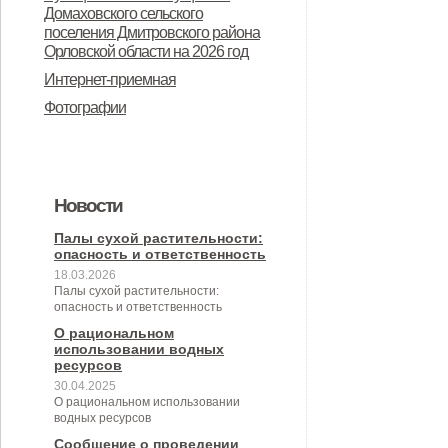
Дмитровского района Орловской
Домаховского сельского
предназначенного для
поселения Дмитровского района
области в целях осуществления
Орловской области на 2026 год
предоставления во владение и
администрацией Домаховского
Интернет-приемная
(или) пользование на
сельского поселения
Фотографии
долгосрочной основе (в том числе
принимаемых полномочий на 2
по льготным ставкам арендной
квартал 2026 года
платы) субъектам малого и
Новости
среднего предпринимательства и
организациям, образующим
Палы сухой растительности:
опасность и ответственность
инфраструктуру поддержки
18.03.2026
Палы сухой растительности:
субъектов малого и среднего
опасность и ответственность
предпринимательства» (с
О рациональном
использовании водных
изменениями от 26.04.2022 № 30/9-
ресурсов
30.04.2025
сс)
О рациональном использовании
водных ресурсов
Сообщение о проведении