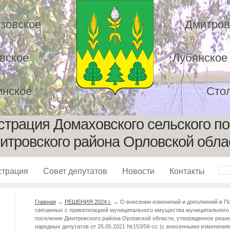
зовское
Дмитров
вское
Лубянское
нское
Сто
трация Домаховского сельского п
итровского района Орловской обла
страция
Совет депутатов
Новости
Контакты
Главная
→
РЕШЕНИЯ 2024 г.
→ О внесении изменений и дополнений в П
связанных с приватизацией муниципального имущества муниципального
поселение Дмитровского района Орловской области, утвержденное реше
народных депутатов от 25.05.2021 №153/56-сс (с внесенными изменениями