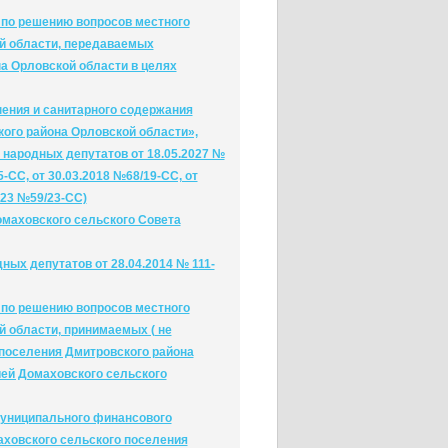
 по решению вопросов местного
й области, передаваемых
а Орловской области в целях
нения и санитарного содержания
ого района Орловской области»,
народных депутатов от 18.05.2027 №
-СС, от 30.03.2018 №68/19-СС, от
023 №59/23-СС)
маховского сельского Совета
ых депутатов от 28.04.2014 № 111-
 по решению вопросов местного
 области, принимаемых ( не
поселения Дмитровского района
ей Домаховского сельского
муниципального финансового
аховского сельского поселения