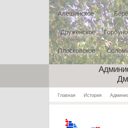
Алешинское
Берё
Друженское
Горбуно
Плосковское
Соломи
Админис
Дм
Главная
История
Админи