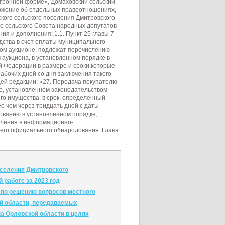
ктронной форме», Домаховский сельский
ожение об отдельных правоотношениях,
кого сельского поселения Дмитровского
о сельского Совета народных депутатов
я и дополнения: 1.1. Пункт 25 главы 7
ства в счет оплаты муниципального
ом аукционе, подлежат перечислению
аукциона, в установленном порядке в
 Федерации в размере и сроки,которые
рабочих дней со дня заключения такого
щей редакции: «27. Передача покупателю
е, установленном законодательством
го имущества, в срок, определенный
ее чем через тридцать дней с даты
ованию в установленном порядке,
еления в информационно-
 его официального обнародования. Глава
оселения Дмитровского
 работе за 2023 год
 по решению вопросов местного
й области, передаваемых
а Орловской области в целях