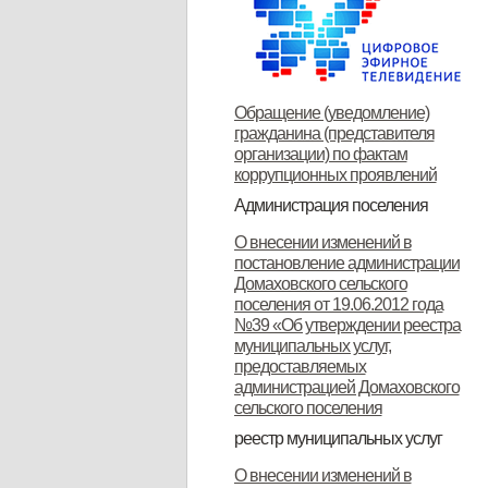
Обращение (уведомление)
гражданина (представителя
организации) по фактам
коррупционных проявлений
Администрация поселения
Глава поселения
Структура и прием граждан
Контакты
О внесении изменений в
постановление администрации
Домаховского сельского
поселения от 19.06.2012 года
№39 «Об утверждении реестра
муниципальных услуг,
предоставляемых
администрацией Домаховского
сельского поселения
реестр муниципальных услуг
Реестр муниципальных услуг,
Об утверждении
Об утверждении
Об утверждении реестра
Об утверждении Положения о
Об утверждении
ОБ УТВЕРЖДЕНИИ
Об утверждении
Об утверждении
Об утверждении
Об утверждении
О внесении изменений в