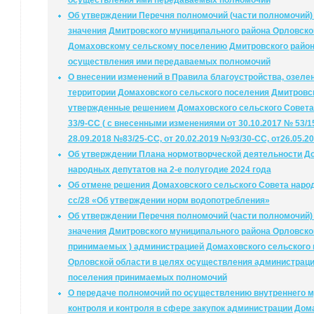
осуществления ими передаваемых полномочий
Об утверждении Перечня полномочий (части полномочий)
значения Дмитровского муниципального района Орловско
Домаховскому сельскому поселению Дмитровского район
осуществления ими передаваемых полномочий
О внесении изменений в Правила благоустройства, озеле
территории Домаховского сельского поселения Дмитровск
утвержденные решением Домаховского сельского Совета 
33/9-СС ( с внесенными изменениями от 30.10.2017 № 53/15
28.09.2018 №83/25-СС, от 20.02.2019 №93/30-СС, от26.05.2
Об утверждении Плана нормотворческой деятельности До
народных депутатов на 2-е полугодие 2024 года
Об отмене решения Домаховского сельского Совета народн
сс/28 «Об утверждении норм водопотребления»
Об утверждении Перечня полномочий (части полномочий)
значения Дмитровского муниципального района Орловской
принимаемых ) администрацией Домаховского сельского 
Орловской области в целях осуществления администраци
поселения принимаемых полномочий
О передаче полномочий по осуществлению внутреннего 
контроля и контроля в сфере закупок администрации Дом