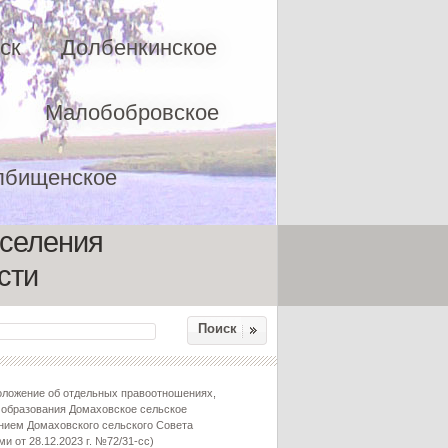
ск
Долбенкинское
Малобобровское
лбищенское
оселения
сти
Поиск
оложение об отдельных правоотношениях,
 образования Домаховское сельское
нием Домаховского сельского Совета
 от 28.12.2023 г. №72/31-сс)