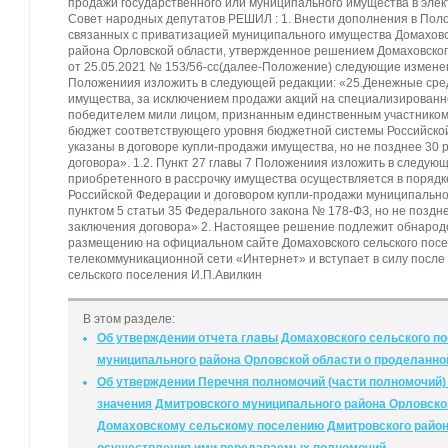
продажи государственного или муниципального имущества в эле
Совет народных депутатов РЕШИЛ : 1. Внести дополнения в Пол
связанных с приватизацией муниципального имущества Домаховс
района Орловской области, утвержденное решением Домаховског
от 25.05.2021 № 153/56-сс(далее-Положение) следующие изменени
Положениия изложить в следующей редакции: «25.Денежные сред
имущества, за исключением продажи акций на специализированн
победителем мили лицом, признанным единственным участником 
бюджет соответствующего уровня бюджетной системы Российской
указаны в договоре купли-продажи имущества, но не позднее 30 
договора». 1.2. Пункт 27 главы 7 Положениия изложить в следую
приобретенного в рассрочку имущества осуществляется в порядк
Российской Федерации и договором купли-продажи муниципально
пунктом 5 статьи 35 Федерального закона № 178-ФЗ, но не поздн
заключения договора» 2. Настоящее решение подлежит обнарод
размещению на официальном сайте Домаховского сельского пос
телекоммуникационной сети «Интернет» и вступает в силу после
сельского поселения И.П.Авилкин
В этом разделе:
Об утверждении отчета главы Домаховского сельского п
муниципального района Орловской области о проделанной
Об утверждении Перечня полномочий (части полномочий)
значения Дмитровского муниципального района Орловско
Домаховскому сельскому поселению Дмитровского район