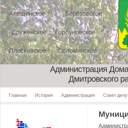
Алешинское
Берёзовское
Друженское
Горбуновское
Плосковское
Соломинское
Администрация Домах
Дмитровского р
Главная
История
Администрация
Совет депу
Муници
Администр