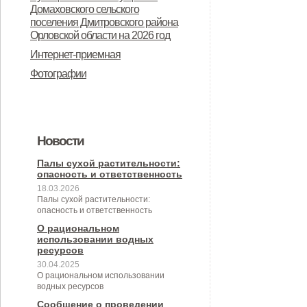
Дмитровского района Орловской
Домаховского сельского
предназначенного для
поселения Дмитровского района
области в целях осуществления
Орловской области на 2026 год
предоставления во владение и
администрацией Домаховского
Интернет-приемная
(или) пользование на
сельского поселения
Фотографии
долгосрочной основе (в том числе
принимаемых полномочий на 2
по льготным ставкам арендной
квартал 2026 года
платы) субъектам малого и
Новости
среднего предпринимательства и
организациям, образующим
Палы сухой растительности:
опасность и ответственность
инфраструктуру поддержки
18.03.2026
Палы сухой растительности:
субъектов малого и среднего
опасность и ответственность
предпринимательства» (с
О рациональном
использовании водных
изменениями от 26.04.2022 № 30/9-
ресурсов
30.04.2025
сс)
О рациональном использовании
водных ресурсов
Сообщение о проведении