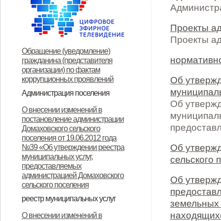
Администр
Проекты а
Проекты а
Обращение (уведомление)
нормативно
гражданина (представителя
организации) по фактам
коррупционных проявлений
Об утверж
муниципаль
Администрация поселения
Об утверж
Глава поселения
Структура и прием граждан
Контакты
О внесении изменений в
муниципаль
постановление администрации
предоставл
Домаховского сельского
поселения от 19.06.2012 года
Об утвержд
№39 «Об утверждении реестра
муниципальных услуг,
сельского 
предоставляемых
администрацией Домаховского
Об утвержд
сельского поселения
предостав
реестр муниципальных услуг
земельных 
Реестр муниципальных услуг,
Об утверждении
Об утверждении
Об утверждении реестра
Об утверждении Положения о
Об утверждении
ОБ УТВЕРЖДЕНИИ
Об утверждении
Об утверждении
Об утверждении
Об утверждении
находящихс
О внесении изменений в