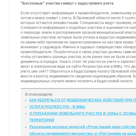
"Бесхозные" участки снимут с кадастрового учета
.
Если отсутствует информация о правообладателе, земельному уча
потом и вовсе снимут с учета. В Орловской области около 5 тыся
которых остаются неизвестными. Специалисты ведут проверку, о
Собирается информация о подобных участках и оценивается на
о переходе земли в распоряжение органов муниципальной власти
земельных участков, которые были учтены в кадастре недвижимос
по каким-либо причинам не зарегистрировали на них свои права.
возникают у садоводов. Именно в садовых товариществах обнару
правообладателя. Позаботиться о своих участках должны сами в
чтобы установить границы участка, если ранее они не были устан
документы в порядок. Узнать стоит ли участок на учете и зарегис
могут в электронном виде на сайте Росреестра или в МФЦ. Что дел
учета уже снят? Обратиться в Кадастровую палату Орловской об
внести в реестр недвижимости сведения надлежащим образом. 
индивидуальных случаях можно получить в Кадастровой палате.
В этом разделе:
КАК УБЕРЕЧЬСЯ ОТ МОШЕННИЧЕСКИХ ДЕЙСТВИЙ ПРИ 
УСЛУГИ РОСРЕЕСТРА - В МФЦ
О ПОПАДАНИИ ЗЕМЕЛЬНОГО УЧАСТКА В ЗОНЫ С ОСО
ТЕРРИТОРИЙ
Реализация целевых моделей «Регистрация прав собстве
объекты недвижимого имущества» и «Постановка на када