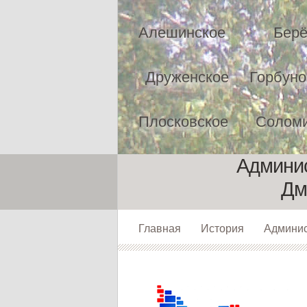
Алешинское
Берё
Друженское
Горбуно
Плосковское
Соломи
Админис
Дм
Главная
История
Админи