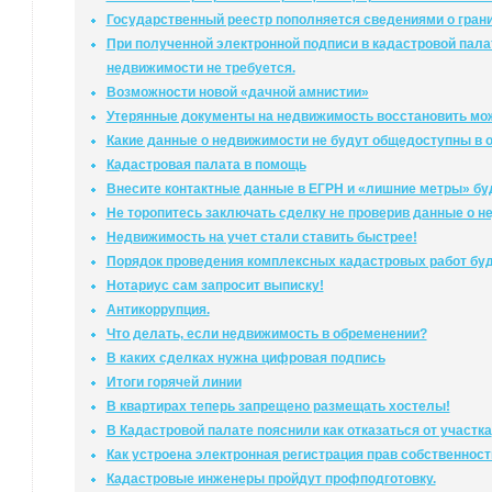
Государственный реестр пополняется сведениями о гран
При полученной электронной подписи в кадастровой палат
недвижимости не требуется.
Возможности новой «дачной амнистии»
Утерянные документы на недвижимость восстановить мо
Какие данные о недвижимости не будут общедоступны в 
Кадастровая палата в помощь
Внесите контактные данные в ЕГРН и «лишние метры» б
Не торопитесь заключать сделку не проверив данные о н
Недвижимость на учет стали ставить быстрее!
Порядок проведения комплексных кадастровых работ бу
Нотариус сам запросит выписку!
Антикоррупция.
Что делать, если недвижимость в обременении?
В каких сделках нужна цифровая подпись
Итоги горячей линии
В квартирах теперь запрещено размещать хостелы!
В Кадастровой палате пояснили как отказаться от участка
Как устроена электронная регистрация прав собственнос
Кадастровые инженеры пройдут профподготовку.