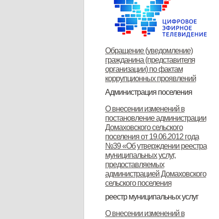
Обращение (уведомление)
гражданина (представителя
организации) по фактам
коррупционных проявлений
Администрация поселения
Глава поселения
Структура и прием граждан
Контакты
О внесении изменений в
постановление администрации
Домаховского сельского
поселения от 19.06.2012 года
№39 «Об утверждении реестра
муниципальных услуг,
предоставляемых
администрацией Домаховского
сельского поселения
реестр муниципальных услуг
Реестр муниципальных услуг,
Об утверждении
Об утверждении
Об утверждении реестра
Об утверждении Положения о
Об утверждении
ОБ УТВЕРЖДЕНИИ
Об утверждении
Об утверждении
Об утверждении
Об утверждении
О внесении изменений в