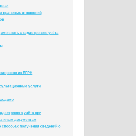
адные
о-правовых отношений
ов
имо снять с кадастрового учёта
ам
 запросов из ЕГРН
нсультационные услуги
бходимо
адастрового учёта при
ка иным документам
 способах получения сведений о