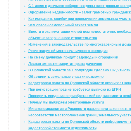
С 1 июля в документооборот введены электронные закл
Оформление недвижимости – залог грамотных гражданск
Как исправить ошибку при пересечении земельных участк
Чем опасен самовольный захват земли
Ввести в эксплуатацию жилой дом недостаточно: необход
объект незавершённого строительства
Изменения в законодательстве по многоквартирным дом
Регистрация объектов культурного наследия
На смену дачникам придут садоводы и огородники
Лесная амнистия защитит права дачников
В Орловской области за 1 полугодие сделано 187,5 тысяч
Объединить земельные участки возможно
Кадастровая палата по Орловской области оказывает ко
При регистрации прав не требуется выписка из ЕГРН
Проверить сведения о приобретаемой недвижимости нео
Почему мы выбираем электронные услуги
Минэкономразвития и Росреестр разъяснили законность к
несоответстви местоположения границ земельного участ
Кадастровая палата по Орловской области информирует о
кадастровой стоимости недвижимости