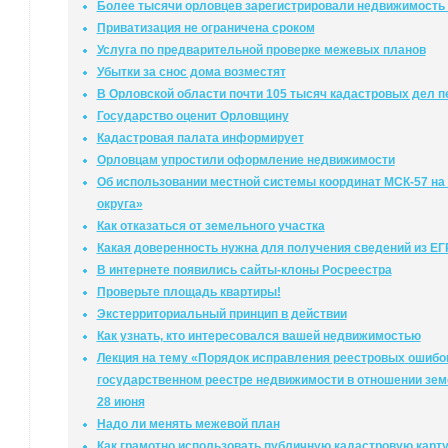
Более тысячи орловцев зарегистрировали недвижимость 
Приватизация не ограничена сроком
Услуга по предварительной проверке межевых планов
Убытки за снос дома возместят
В Орловской области почти 105 тысяч кадастровых дел п
Государство оценит Орловщину
Кадастровая палата информирует
Орловцам упростили оформление недвижимости
Об использовании местной системы координат МСК-57 на 
округа»
Как отказаться от земельного участка
Какая доверенность нужна для получения сведений из Е
В интернете появились сайты-клоны Росреестра
Проверьте площадь квартиры!
Экстерриториальный принцип в действии
Как узнать, кто интересовался вашей недвижимостью
Лекция на тему «Порядок исправления реестровых ошибо
государственном реестре недвижимости в отношении зем
28 июня
Надо ли менять межевой план
Как грамотно использовать публичную кадастровую карт