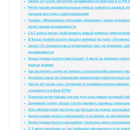
Около 18 тысяч объектов недвижимости внесено в ЕГРН п
Регистрация индивидуальных жилых домов и садовых дом
органов местного самоуправления
Сервис «Жизненные ситуации» подскажет, какие докумен
регистрации недвижимости
Со 2 марта начал действовать новый порядок определени
В Кадастровой палате прошёл вебинар на тему «Техничес
Закон «О садоводстве и огородничестве» не изменяет за
недвижимости
Кадастровая палата приглашает 4 июля на вебинар узнат
жилых домов»
Как выделить долю из земель сельскохозяйственного на
Одобрен закон об упрощении проведения комплексных ка
Около 18 тысяч зон с особыми условиями использования
содержится в базе ЕГРН
Порядок регистрации сделок для участников долевой соб
Дачникам станет проще согласовывать границы земельны
Для оформления наследства больше не нужно заказыват
Кадастровая палата напоминает о штрафах за несоблюде
Кадастровая палата расширяет перечень консультационн
С 1 июля квартиры от застройщика оформляются по ново