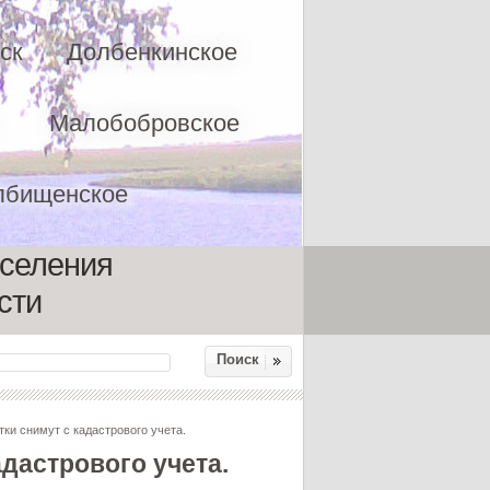
ск
Долбенкинское
Малобобровское
лбищенское
оселения
сти
Поиск
ки снимут с кадастрового учета.
дастрового учета.