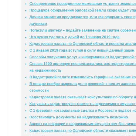
Своевременно проведённое межевание устранит земельн
Процедура оформления орловской земли скоро будет уп
Дачная амнистия продолжается, или как оформить свои 
дачникам
Погасили ипотеку – подайте заявление на снятие обреме
Что нужно сделать с дачей до 1 января 2019 года
Кадастровая палата по Орловской области провела анализ
С 1 января 2019 года вступил в силу новый дачный закон
Способы получения услуг и информации от Кадастровой 
Свыше 1200 орловцев воспользовались экстерриториаль
на недвижимость
В Кадастровой палате изменились тарифы на оказание к
В январе-ноябре выросла доля решений в пользу заявите
стоимости
Кадастровая палата оказывает консультации по обороту
Как узнать кадастровую стоимость недвижимого имущест
С 1 февраля нотариальные сделки в Росреестр подают н
Восстановить документы на недвижимость возможно
Запрет на операции с недвижимым имуществом без лично
Кадастровая палата по Орловской области оказывает кон