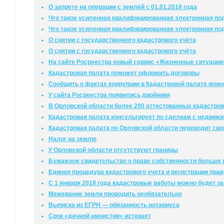
О запрете на операции с землёй с 01.01.2018 года
Что такое усиленная квалифицированная электронная под
Что такое усиленная квалифицированная электронная под
О снятии с государственного кадастрового учёта
О снятии с государственного кадастрового учёта
На сайте Росреестра новый сервис «Жизненные ситуации
Кадастровая палата поможет оформить договоры
Сообщить о фактах коррупции в Кадастровой палате мож
У сайта Росреестра появились двойники
В Орловской области более 200 аттестованных кадастро
Кадастровая палата консультирует по сделкам с недвиж
Кадастровая палата по Орловской области переводит сво
Налог на землю
У Орловской области отсутствуют границы
Бумажное свидетельство о праве собственности больше 
Единая процедура кадастрового учета и регистрации прав
С 1 января 2018 года кадастровые работы можно будет за
Межевание земли проводить необязательно
Выписка из ЕГРН — обязанность нотариуса
Срок «дачной амнистии» истекает