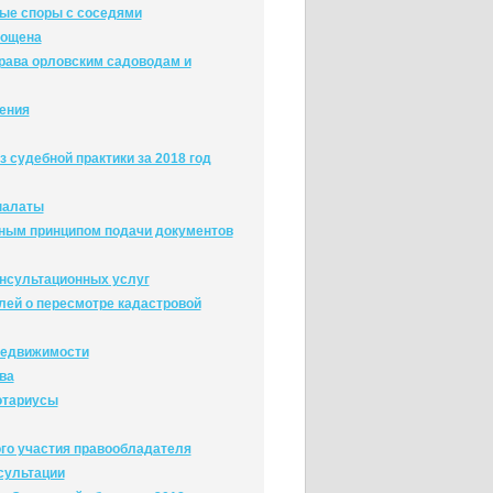
ые споры с соседями
рощена
права орловским садоводам и
нения
 судебной практики за 2018 год
палаты
ным принципом подачи документов
онсультационных услуг
лей о пересмотре кадастровой
 недвижимости
ва
отариусы
го участия правообладателя
сультации