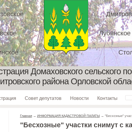
зовское
Дмитров
вское
Лубянское
нское
Сто
трация Домаховского сельского п
итровского района Орловской обла
страция
Совет депутатов
Новости
Контакты
Главная
→
ИНФОРМАЦИЯ КАДАСТРОВОЙ ПАЛАТЫ
→ "Бесхозные" участ
"Бесхозные" участки снимут с ка