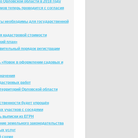
о Орловской области в 2018 году
ов теперь проводится с согласия
ты необходимы для государственной
я кадастровой стоимости
кий план»
явительный порядок регистрации
ь «Новое в оформлении садовых и
значения
дастровых работ
 территорий Орловской области
ственности будет упрощён
х участков с соседями
ь выписки из ЕГРН
ние земельного законодательства
ых услуг
й схеме