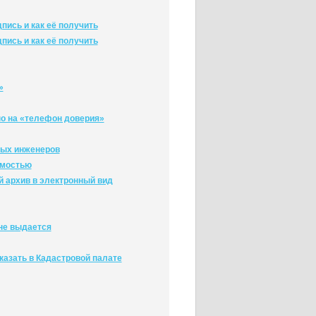
пись и как её получить
пись и как её получить
»
но на «телефон доверия»
вых инженеров
имостью
й архив в электронный вид
не выдается
казать в Кадастровой палате