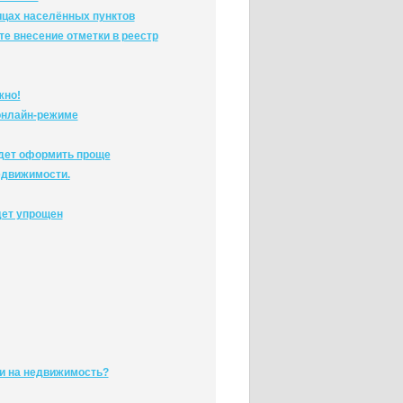
ицах населённых пунктов
е внесение отметки в реестр
жно!
онлайн-режиме
удет оформить проще
едвижимости.
дет упрощен
ти на недвижимость?