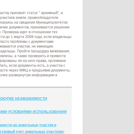
стку присвоят статус " архивный", а
ч участков земли, правообладатели
пераясь на сведения Муниципалитетов.
личие документов, принимается решение
. Проверка идет в отношении тех
ти до 1 марта 2008 года, если владельцы
 Часто проблемы с документами
живаются участки, не имеющие
ладельцы. Пройти процедуру межевания,
овлены, а также проверить и привести
трированы ли на него права, орловчане
ать, если документы есть, а участок с
ласти через МФЦ и предъявив документы,
Более развернутую информацию в
ПОКУПКЕ НЕДВИЖИМОСТИ
БЫМИ УСЛОВИЯМИ ИСПОЛЬЗОВАНИЯ
нности на земельные участки и
стровый учет земельных участков»