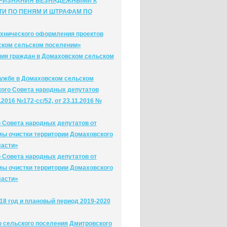
ПРИЗНАНИЯ БЕЗНАДЕЖНЫМИ К
И ПО ПЕНЯМ И ШТРАФАМ ПО
ехнического оформления проектов
ском сельском поселении»
ния граждан в Домаховском сельском
лужбе в Домаховском сельском
ого Совета народных депутатов
2016 №172-сс/52, от 23.11.2016 №
 Совета народных депутатов от
мы очистки территории Домаховского
ласти»
 Совета народных депутатов от
мы очистки территории Домаховского
ласти»
18 год и плановый период 2019-2020
о сельского поселения Дмитровского