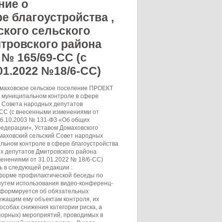
ние о
е благоустройства ,
кого сельского
тровского района
 № 165/69-СС (с
01.2022 №18/6-СС)
омаховское сельское поселение ПРОЕКТ
 муниципальном контроле в сфере
о Совета народных депутатов
-СС (с внесенными изменениями от
06.10.2003 № 131-ФЗ «Об общих
Федерации», Уставом Домаховского
маховский сельский Совет народных
льном контроле в сфере благоустройства
х депутатов Дмитровского района
менениями от 31.01.2022 № 18/6-СС)
ь в следующей редакции :
 форме профилактической беседы по
путем использования видео-конференц-
информируется об обязательных
ежащим ему объектам контроля, их
особах снижения категории риска, а
дзорных) мероприятий, проводимых в