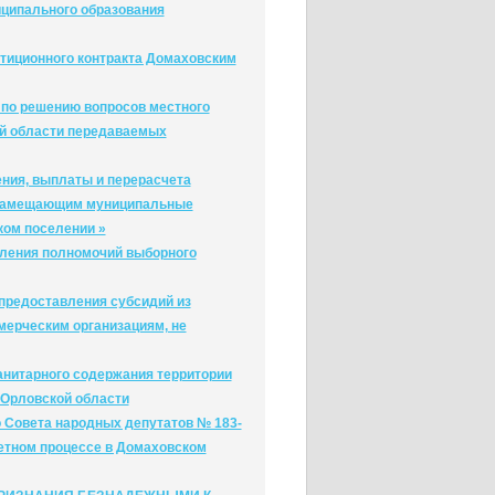
ципального образования
тиционного контракта Домаховским
 по решению вопросов местного
ой области передаваемых
ения, выплаты и перерасчета
, замещающим муниципальные
ом поселении »
вления полномочий выборного
предоставления субсидий из
ерческим организациям, не
анитарного содержания территории
 Орловской области
 Совета народных депутатов № 183-
жетном процессе в Домаховском