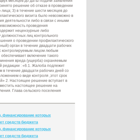
 двух месяцев до даты подачи заявления
ринято решение об отказе в проведении
лица; 3) в течение шести месяцев до
лактического визита было невозможно в
ия деятельности либо в связи с иными
невозможность проведения
содержит нецензурные либо
у должностных лиц контрольного
 решения о проведении профилактического
ный) орган в течение двадцати рабочих
 с контролируемым лицом любым
 обеспечивает включение такого
ичинения вреда (ущерба) охраняемым
й редакции : «6.1. Жалоба подлежит
 в течение двадцати рабочих дней со
ложением о виде контроля ,этот срок
й» 2. Настоящее решение вступает в
зместить настоящее решение на
ения. Глава сельского поселения
в, финансирование которых
чет средств бюджета
в, финансирование которых
чет средств бюджета