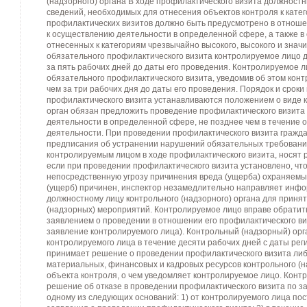
(надзорного) органа В ходе профилактического визита должност
сведений, необходимых для отнесения объектов контроля к кате
профилактических визитов должно быть предусмотрено в отнош
к осуществлению деятельности в определенной сфере, а также в
отнесенных к категориям чрезвычайно высокого, высокого и знач
обязательного профилактического визита контролируемое лицо 
за пять рабочих дней до даты его проведения. Контролируемое л
обязательного профилактического визита, уведомив об этом конт
чем за три рабочих дня до даты его проведения. Порядок и срок
профилактического визита устанавливаются положением о виде 
орган обязан предложить проведение профилактического визита
деятельности в определенной сфере, не позднее чем в течение о
деятельности. При проведении профилактического визита гражда
предписания об устранении нарушений обязательных требовани
контролируемым лицом в ходе профилактического визита, носят 
если при проведении профилактического визита установлено, чт
непосредственную угрозу причинения вреда (ущерба) охраняемы
(ущерб) причинен, инспектор незамедлительно направляет инф
должностному лицу контрольного (надзорного) органа для приня
(надзорных) мероприятий. Контролируемое лицо вправе обратить
заявлением о проведении в отношении его профилактического виз
заявление контролируемого лица). Контрольный (надзорный) орг
контролируемого лица в течение десяти рабочих дней с даты рег
принимает решение о проведении профилактического визита либо
материальных, финансовых и кадровых ресурсов контрольного (на
объекта контроля, о чем уведомляет контролируемое лицо. Конт
решение об отказе в проведении профилактического визита по з
одному из следующих оснований: 1) от контролируемого лица по