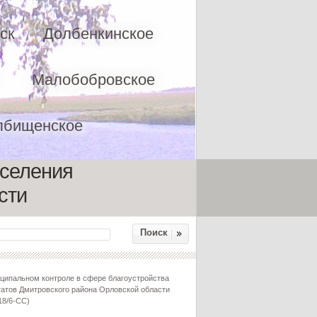
ск
Долбенкинское
Малобобровское
лбищенское
оселения
сти
Поиск
ципальном контроле в сфере благоустройства
татов Дмитровского района Орловской области
18/6-СС)