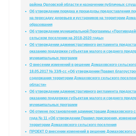
района Орловской области и назначении публичных слуш
Об утверждении порядка и процедуры предоставления пор
на пересадку деревьев и кустарников на территории Дом
образования
Об утверждении муниципальной Программы «Противодейс
сельском поселении на 2018-2020 годы»
Об утверждении административного регламента предоста
оказанию поддержки субъектам малого и среднего предп
муниципальных программ
О внесении изменений в решение Домаховского сельского
18.05.2017 № 33/9-сс «Об утверждении Правил благоустро
содержания территории Домаховского сельского поселен
области»
Об утверждении административного регламента предоста
оказанию поддержки субъектам малого и среднего предп
муниципальных программ
Об отмене постановления администрации Домаховского се
года № 11 «Об утверждении Правил присвоения, изменени
территории Домаховского сельского поселения
ПРОЕКТ О внесении изменений в решение Домаховского с