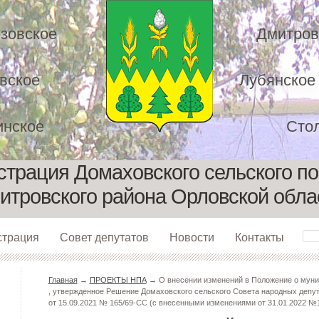
зовское
Дмитров
вское
Лубянское
нское
Сто
трация Домаховского сельского п
итровского района Орловской обла
страция
Совет депутатов
Новости
Контакты
Главная
→
ПРОЕКТЫ НПА
→ О внесении изменений в Положение о муни
, утвержденное Решение Домаховского сельского Совета народных депу
от 15.09.2021 № 165/69-СС (с внесенными изменениями от 31.01.2022 №