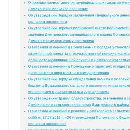
О порядке предоставления муниципальных гарантий муни
Домаховское сельское поселение
Об утверждении Порядка заключения специального инвес
сельским поселением
Об утверждении Перечня полномочий (части полномочий)
значения Дмитровского муниципального района Орловск
Домаховскому сельскому поселению
О внесении изменений в Положение «О порядке установл
ежемесячной доплаты к государственной пенсии лицам
должности муниципальной службы в Домаховском сельск
О внесении изменений в Положение о гарантиях осущест
должностного лица местного самоуправления
Об утверждении Порядка определения объема и условий 
бюджета Домаховского сельского поселения иным некомм
являющимся муниципальными учреждениями
Об утверждении Правил благоустройства, озеленения и с
Домаховского сельского поселения Дмитровского района
О внесении изменений в решение Домаховского сельского
сс/55 от 27.07.2016 г. «Об утверждении Положения о бюд
сельском поселении»