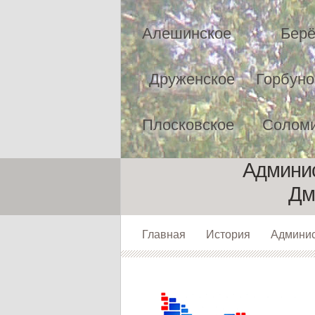
Алешинское
Берё
Друженское
Горбуно
Плосковское
Соломи
Админис
Дм
Главная
История
Админи