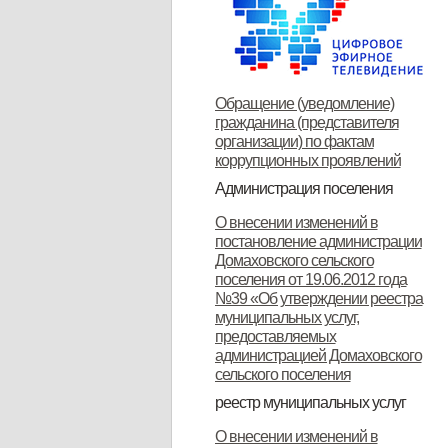
Обращение (уведомление)
гражданина (представителя
организации) по фактам
коррупционных проявлений
Администрация поселения
Глава поселения
Структура и прием граждан
Контакты
О внесении изменений в
постановление администрации
Домаховского сельского
поселения от 19.06.2012 года
№39 «Об утверждении реестра
муниципальных услуг,
предоставляемых
администрацией Домаховского
сельского поселения
реестр муниципальных услуг
Реестр муниципальных услуг,
Об утверждении
Об утверждении
Об утверждении реестра
Об утверждении Положения о
Об утверждении
ОБ УТВЕРЖДЕНИИ
Об утверждении
Об утверждении
Об утверждении
Об утверждении
О внесении изменений в