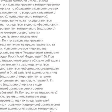
вующей категории риска. . В ходе
ться консультирование контролируемого
о) органа по обращениям контролируемых
разъяснения по вопросам, связанным с
ора), муниципального контроля).
ультирование может осуществляться
ну, посредством видео-конференц-связи,
роприятия, контрольного (надзорного)
 по которым осуществляется
существляется письменное
. По итогам консультирования
едставителям не предоставляется, за
ля. Контролируемое лицо вправе
, установленные Федеральным законом от
ждан Российской Федерации". 5). При
 (надзорного) органа обязано соблюдать
соответствии с законодательством
редоставляться информация, содержащая
ений и (или) действий должностных лиц
 (надзорного) мероприятия, а также
оприятия экспертизы, испытаний. 7).
 (надзорного) органа в ходе
рным) органом в целях оценки
ебований. 8). Контрольные (надзорные)
дусмотренных положением о виде
ируемых лиц и их представителей
онтрольного (надзорного) органа в сети
енным должностным лицом контрольного