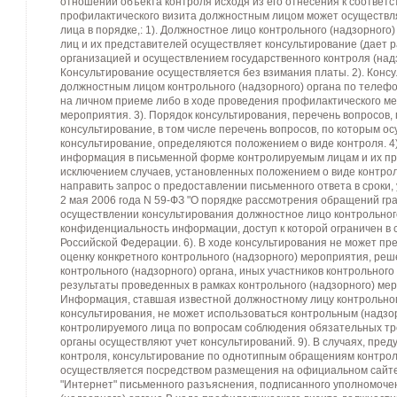
отношении объекта контроля исходя из его отнесения к соответст
профилактического визита должностным лицом может осуществля
лица в порядке,: 1). Должностное лицо контрольного (надзорног
лиц и их представителей осуществляет консультирование (дает 
организацией и осуществлением государственного контроля (надз
Консультирование осуществляется без взимания платы. 2). Конс
должностным лицом контрольного (надзорного) органа по телефо
на личном приеме либо в ходе проведения профилактического ме
мероприятия. 3). Порядок консультирования, перечень вопросов,
консультирование, в том числе перечень вопросов, по которым о
консультирование, определяются положением о виде контроля. 4)
информация в письменной форме контролируемым лицам и их пр
исключением случаев, установленных положением о виде контро
направить запрос о предоставлении письменного ответа в сроки
2 мая 2006 года N 59-ФЗ "О порядке рассмотрения обращений гра
осуществлении консультирования должностное лицо контрольного
конфиденциальность информации, доступ к которой ограничен в 
Российской Федерации. 6). В ходе консультирования не может п
оценку конкретного контрольного (надзорного) мероприятия, реш
контрольного (надзорного) органа, иных участников контрольного
результаты проведенных в рамках контрольного (надзорного) мер
Информация, ставшая известной должностному лицу контрольного
консультирования, не может использоваться контрольным (надзо
контролируемого лица по вопросам соблюдения обязательных тр
органы осуществляют учет консультирований. 9). В случаях, пре
контроля, консультирование по однотипным обращениям контрол
осуществляется посредством размещения на официальном сайте к
"Интернет" письменного разъяснения, подписанного уполномоч