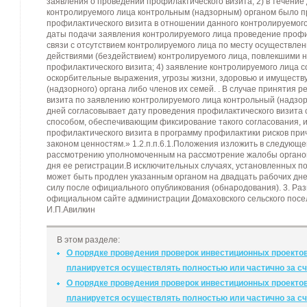
заявления о проведении профилактического визита; 2) в течение
контролируемого лица контрольным (надзорным) органом было п
профилактического визита в отношении данного контролируемого 
даты подачи заявления контролируемого лица проведение профи
связи с отсутствием контролируемого лица по месту осуществлен
действиями (бездействием) контролируемого лица, повлекшими 
профилактического визита; 4) заявление контролируемого лица 
оскорбительные выражения, угрозы жизни, здоровью и имуществ
(надзорного) органа либо членов их семей. . В случае принятия
визита по заявлению контролируемого лица контрольный (надзор
дней согласовывает дату проведения профилактического визита
способом, обеспечивающим фиксирование такого согласования, и
профилактического визита в программу профилактики рисков пр
законом ценностям.» 1.2.п.п.6.1.Положения изложить в следующе
рассмотрению уполномоченным на рассмотрение жалобы органом
дня ее регистрации.В исключительных случаях, установленных по
может быть продлен указанным органом на двадцать рабочих дне
силу после официального опубликования (обнародования). 3. Ра
официальном сайте администрации Домаховского сельского посел
И.П.Авилкин
В этом разделе:
О порядке проведения проверок инвестиционных проекто
планируется осуществлять полностью или частично за с
О порядке проведения проверок инвестиционных проекто
планируется осуществлять полностью или частично за с