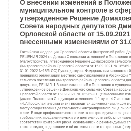
О внесении изменений в Положе
муниципальном контроле в сфер
утвержденное Решение Домаховс
Совета народных депутатов Дми
Орловской области от 15.09.2021
внесенными изменениями от 31.
Российская Федерация Орловской области Дмитровский район Д
РЕШЕНИЯ 2024 г. с.Домаха О внесении изменений в Положение о
благоустройства , утвержденное Решение Домаховского сельског
Дмитровского района Орловской области от 15.09.2021 № 165/69
31.01.2022 №18/6-СС) Руководствуясь Федеральным законом от 
принципах организации местного самоуправления в Российской 
сельского поселения Дмитровского района Орловской области,До
депутатов, РЕШИЛ: 1.Внести изменениЯ в Положение о муниципа
, утвержденное решение Домаховского сельского Совета народны
Орловской области от 15.09.2021 № 165/69-СС (с внесенными из
(далее-Положение) Следующие изменения: 1.1.пункт 4.7 изложит
«4.7.Профилактический визит проводится должностным лицом в
месту осуществления деятельности контролируемого лица либо 
связи. В ходе профилактического визита контролируемое лицо 
требованиях, предъявляемых к его деятельности либо к принадл
соответствии критериям риска, основаниях и о рекомендуемых сп
также о видах, содержании и об интенсивности контрольных (на