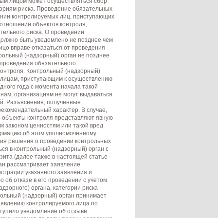
ным лицом может осуществляться сбор
гориям риска. Проведение обязательных
ении контролируемых лиц, приступающих
 отношении объектов контроля,
ительного риска. О проведении
должно быть уведомлено не позднее чем
ицо вправе отказаться от проведения
рольный (надзорный) орган не позднее
и проведения обязательного
контроля. Контрольный (надзорный)
 лицам, приступающим к осуществлению
дного года с момента начала такой
нам, организациям не могут выдаваться
й. Разъяснения, полученные
рекомендательный характер. В случае,
о объекты контроля представляют явную
м законом ценностям или такой вред
ормацию об этом уполномоченному
тия решения о проведении контрольных
ся в контрольный (надзорный) орган с
ита (далее также в настоящей статье -
ан рассматривает заявление
истрации указанного заявления и
 об отказе в его проведении с учетом
дзорного) органа, категории риска
рольный (надзорный) орган принимает
аявлению контролируемого лица по
ступило уведомление об отзыве