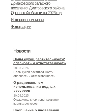
Дмитровского района Орловской
Домаховского сельского
предназначенного для
поселения Дмитровского района
области в целях осуществления
Орловской области на 2026 год
предоставления во владение и
администрацией Домаховского
Интернет-приемная
(или) пользование на
сельского поселения
Фотографии
долгосрочной основе (в том числе
принимаемых полномочий на 2
по льготным ставкам арендной
квартал 2026 года
платы) субъектам малого и
Новости
среднего предпринимательства и
организациям, образующим
Палы сухой растительности:
опасность и ответственность
инфраструктуру поддержки
18.03.2026
Палы сухой растительности:
субъектов малого и среднего
опасность и ответственность
предпринимательства» (с
О рациональном
использовании водных
изменениями от 26.04.2022 № 30/9-
ресурсов
30.04.2025
сс)
О рациональном использовании
водных ресурсов
Сообщение о проведении