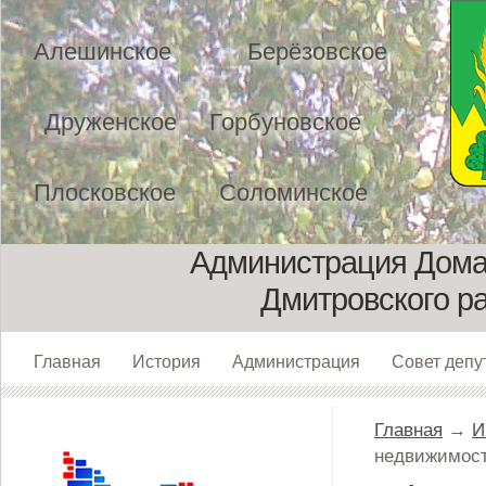
Алешинское
Берёзовское
Друженское
Горбуновское
Плосковское
Соломинское
Администрация Домах
Дмитровского р
Главная
История
Администрация
Совет депу
Главная
→
И
недвижимост