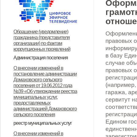
Оформл
грамот
отноше
Обращение (уведомление)
Оформление
гражданина (представителя
правовых о
организации) по фактам
информиру
коррупционных проявлений
в базу Еди
Администрация поселения
случае объ
Глава поселения
Структура и прием граждан
Контакты
О внесении изменений в
правовых о
постановление администрации
регистраци
Домаховского сельского
(например,
поселения от 19.06.2012 года
№39 «Об утверждении реестра
гаража, ар
муниципальных услуг,
сервитут н
предоставляемых
соответств
администрацией Домаховского
регистраци
сельского поселения
Едином гос
реестр муниципальных услуг
единствен
Реестр муниципальных услуг,
Об утверждении
Об утверждении
Об утверждении реестра
Об утверждении Положения о
Об утверждении
ОБ УТВЕРЖДЕНИИ
Об утверждении
Об утверждении
Об утверждении
Об утверждении
О внесении изменений в
зарегистри