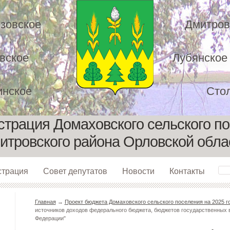
зовское
Дмитров
вское
Лубянское
нское
Сто
трация Домаховского сельского п
итровского района Орловской обла
страция
Совет депутатов
Новости
Контакты
Главная
→
Проект бюджета Домаховского сельского поселения на 2025 го
источников доходов федерального бюджета, бюджетов государственных
Федерации"