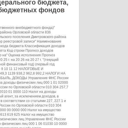
дерального бюджета,
ебюджетных фондов
 БЕЗВОЗМЕЗДНЫЕ ПОСТУПЛЕНИЯ ОТ ДРУГИХ БЮДЖЕТОВ БЮДЖЕТНОЙ СИСТЕМЫ РОССИЙСКОЙ ФЕДЕРАЦИИ 000 2 02 00000 00 0000 000 БЕЗВОЗМЕЗДНЫЕ ПОСТУПЛЕНИЯ ОТ ДРУГИХ БЮДЖЕТОВ БЮДЖЕТНОЙ СИСТЕМЫ РОССИЙСКОЙ ФЕДЕРАЦИИ Администрация Домаховского сельского поселения Дмитровского района Орловской области 010 2344,1 2299,1 2344,1 121,3 132,7 132,7 Дотации бюджетам бюджетной системы Российской Федерации 000 2 02 10000 00 0000 150 Дотации бюджетам бюджетной системы Российской Федерации Администрация Домаховского сельского поселения Дмитровского района Орловской области 010 0,0 0,0 0,0 0,0 0,0 0,0 Дотации бюджетам бюджетной системы Российской Федерации 000 2 02 16001 00 0000 150 Дотации на выравнивание бюджетной обеспеченности Администрация Домаховского сельского поселения Дмитровского района Орловской области 010 0 0 0 0 0 0 Дотации бюджетам бюджетной системы Российской Федерации 000 2 02 16001 10 0000 150 Дотации бюджетам сельских поселений на выравнивание бюджетной обеспеченности Администрация Домаховского сельского поселения Дмитровского района Орловской области 010 0 0 0 0 0 0 Дотации бюджетам бюджетной системы Российской Федерации 000 2 02 15002 10 0000 150 Дотации бюджетам сельских поселений на поддержку мер по обеспечению сбалансированности бюджетов Администрация Домаховского сельского поселения Дмитровского района Орловской области 010 0,0 0,0 0,0 0,0 0,0 0,0 Субвенции бюджетам бюджетной системы Российской Федерации 000 2 02 30000 00 0000 150 Субвенции бюджетам бюджетной системы Российской Федерации Администрация Домаховского сельского поселения Дмитровского района Орловской области 010 110,2 110,2 110,2 121,3 132,7 132,7 Субвенции бюджетам бюджетной системы Российской Федерации 000 2 02 35118 00 0000 150 Субвенции бюджетам на осуществление первичного воинского учета на территориях, где отсутствуют военные комиссариаты Администрация Домаховского сельского поселения Дмитровского района Орловской