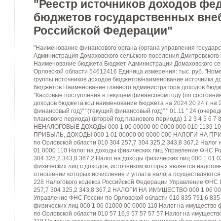
"Реестр источников доходов фе
бюджетов государственных вн
Российской Федерации"
"Наименование финансового органа (органа управления государственного внебюджетного фонда)" Администрация Домаховского сельского поселения Дмитровского района Орловской области 836 Наименование бюджета Бюджет Администрации Домаховского сельского поселения Дмитровского района Орловской области 54612416 Единица измерения: тыс. руб. "Номер реестровой записи" Наименование группы источников доходов бюджетов/наименование источника дохода бюджета Классификация доходов бюджетов Наименование главного администратора доходов бюджета Код строки Прогноз доходов "Кассовые поступления в текущем финансовом году (по состоянию на" Оценка исполнения Прогноз доходов бюджета код наименование бюджета на 2024 20 24 г. на 20 25 г. на 20 26 на 20 27 г. "(текущий финансовый год)" "(текущий финансовый год)" " 01.11 " 24 (очередной финансовый год) (первый год планового периода) (второй год планового периода) 1 2 3 4 5 6 7 8 9 10 11 12 НАЛОГОВЫЕ И НЕНАЛОГОВЫЕ ДОХОДЫ 000 1 00 00000 00 0000 000 010 1139 1049,3 1139 938,2 962,8 992,2 НАЛОГИ НА ПРИБЫЛЬ, ДОХОДЫ 000 1 01 00000 00 0000 000 НАЛОГИ НА ПРИБЫЛЬ, ДОХОДЫ Управление ФНС России по Орловской области 010 304 257,7 304 325,2 343,8 367,2 Налог на доходы физических лиц 000 1 01 02000 01 0000 110 Налог на доходы физических лиц Управление ФНС России по Орловской области 010 304 257,7 304 325,2 343,8 367,2 Налог на доходы физических лиц 000 1 01 02010 01 0000 110 Налог на доходы физических лиц с доходов, источником которых является налоговый агент, за исключением доходов, в отношении которых исчисление и уплата налога осуществляются в соответствии со статьями 227, 227.1 и 228 Налогового кодекса Российской Федерации Управление ФНС России по Орловской области 010 304 257,7 304 325,2 343,8 367,2 НАЛОГИ НА ИМУЩЕСТВО 000 1 06 00000 00 0000 000 Налог на имущество Управление ФНС России по Орловской области 010 835 791,6 835 613 619 625 Налог на имущество физических лиц 000 1 06 01000 00 0000 110 Налог на имущество физических лиц Управление ФНС России по Орловской области 010 57 16,9 57 57 57 57 Налог на имущество физических лиц 000 1 06 01030 10 0000 110 Налог на имущество физических лиц, взимаемый по ставкам, применяемым к объектам налогообложения, расположенным в границах сельских поселений Управление ФНС России по Орловской области 010 57 16,9 57 57 57 57 Земельный налог 000 1 06 06000 00 0000 110 Земельный налог Управление ФНС России по Орловской области 010 778 774,7 778 556 562 568 Земельный налог с организаций 000 1 06 06030 00 0000 110 Земельный налог с организаций Управление ФНС России по Орловской области 010 698 697,5 698 384 388 392 Земельный налог с организаций 000 1 06 06033 10 0000 110 Земельный налог с организаций, обладающих земельным участком, расположенным в границах сельских поселений Управление ФНС России по Орловской области 010 698 697,5 698 384 388 392 Земельный налог с физических лиц 000 1 06 06040 00 0000 110 Земельный налог с физических лиц Управление ФНС России по Орловской области 010 80 77,2 80 172 174 176 Земельный налог с физических лиц 000 1 06 06043 10 0000 110 Земельный налог с физических лиц, обладающих земельным участком, расположенным в границах сельских поселений Управление ФНС России по Орловской области 010 80 77,2 80 172 174 176 Доходы от использования имущества 000 1 11 00000 00 0000 000 Доходы от использования имущества, находящегося в государственной и муниципальной собственности Администрация Домаховского сельского поселения Дмитровского района Орловской области 010 0 0 0 0 0 0 Доходы от использования имущества 000 1 11 05035 10 0000 120 Доходы от сдачи в аренду имущества Администрация Домаховского сельского поселения Дмитровского района Орловской области 010 0 0 0 0 0 0 БЕЗВОЗМЕЗДНЫЕ ПОСТУПЛЕНИЯ 000 2 00 00000 00 0000 000 010 2292,7 2247,7 2292,7 121,3 132,7 132,7