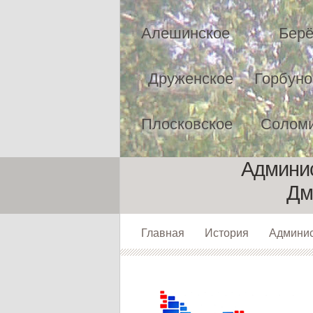
Алешинское
Берё
Друженское
Горбуно
Плосковское
Соломи
Админис
Дм
Главная
История
Админи