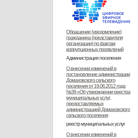
Обращение (уведомление)
гражданина (представителя
организации) по фактам
коррупционных проявлений
Администрация поселения
Глава поселения
Структура и прием граждан
Контакты
О внесении изменений в
постановление администрации
Домаховского сельского
поселения от 19.06.2012 года
№39 «Об утверждении реестра
муниципальных услуг,
предоставляемых
администрацией Домаховского
сельского поселения
реестр муниципальных услуг
Реестр муниципальных услуг,
Об утверждении
Об утверждении
Об утверждении реестра
Об утверждении Положения о
Об утверждении
ОБ УТВЕРЖДЕНИИ
Об утверждении
Об утверждении
Об утверждении
Об утверждении
О внесении изменений в