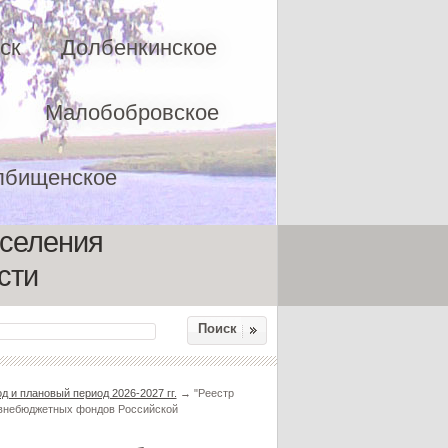
ск
Долбенкинское
Малобобровское
лбищенское
оселения
сти
Поиск
д и плановый период 2026-2027 гг.
→ "Реестр
 внебюджетных фондов Российской