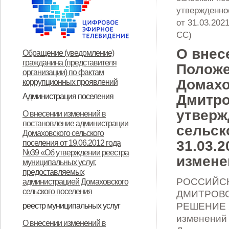
утвержденно
от 31.03.202
СС)
О внес
Обращение (уведомление)
гражданина (представителя
Положе
организации) по фактам
Домахо
коррупционных проявлений
Администрация поселения
Дмитро
Глава поселения
Структура и прием граждан
Контакты
утверж
О внесении изменений в
постановление администрации
сельск
Домаховского сельского
31.03.
поселения от 19.06.2012 года
№39 «Об утверждении реестра
измене
муниципальных услуг,
предоставляемых
РОССИЙСК
администрацией Домаховского
сельского поселения
ДМИТРОВС
РЕШЕНИЕ 29
реестр муниципальных услуг
изменений 
Реестр муниципальных услуг,
Об утверждении
Об утверждении
Об утверждении реестра
Об утверждении Положения о
Об утверждении
ОБ УТВЕРЖДЕНИИ
Об утверждении
Об утверждении
Об утверждении
Об утверждении
О внесении изменений в