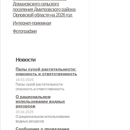
Дмитровского района Орловской
Домаховского сельского
предназначенного для
поселения Дмитровского района
области в целях осуществления
Орловской области на 2026 год
предоставления во владение и
администрацией Домаховского
Интернет-приемная
(или) пользование на
сельского поселения
Фотографии
долгосрочной основе (в том числе
принимаемых полномочий на 2
по льготным ставкам арендной
квартал 2026 года
платы) субъектам малого и
Новости
среднего предпринимательства и
организациям, образующим
Палы сухой растительности:
опасность и ответственность
инфраструктуру поддержки
18.03.2026
Палы сухой растительности:
субъектов малого и среднего
опасность и ответственность
предпринимательства» (с
О рациональном
использовании водных
изменениями от 26.04.2022 № 30/9-
ресурсов
30.04.2025
сс)
О рациональном использовании
водных ресурсов
Сообщение о проведении