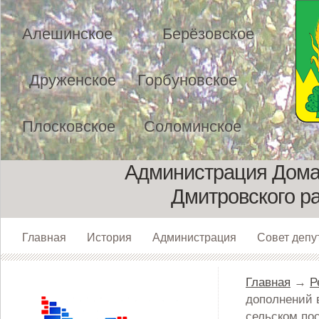
Алешинское
Берёзовское
Друженское
Горбуновское
Плосковское
Соломинское
Администрация Домах
Дмитровского р
Главная
История
Администрация
Совет депу
Главная
→
Р
дополнений 
сельском по