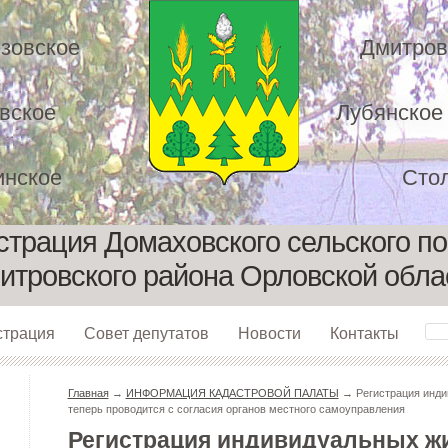
зовское
Дмитров
вское
Лубянское
нское
Сто
трация Домаховского сельского п
итровского района Орловской обла
страция
Совет депутатов
Новости
Контакты
Главная
→
ИНФОРМАЦИЯ КАДАСТРОВОЙ ПАЛАТЫ
→ Регистрация инди
теперь проводится с согласия органов местного самоуправления
Регистрация индивидуальных ж