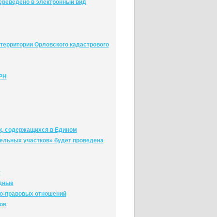
ереведено в электронный вид
территории Орловского кадастрового
ГРН
к, содержащихся в Едином
ельных участков» будет проведена
у
адные
о-правовых отношений
ов