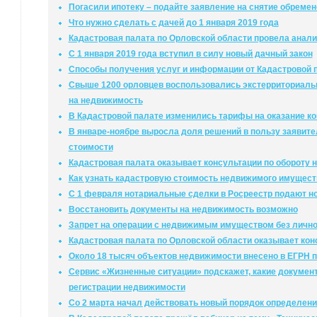
Погасили ипотеку – подайте заявление на снятие обреме
Что нужно сделать с дачей до 1 января 2019 года
Кадастровая палата по Орловской области провела анализ
С 1 января 2019 года вступил в силу новый дачный закон
Способы получения услуг и информации от Кадастровой 
Свыше 1200 орловцев воспользовались экстерриториаль
на недвижимость
В Кадастровой палате изменились тарифы на оказание к
В январе-ноябре выросла доля решений в пользу заявите
стоимости
Кадастровая палата оказывает консультации по обороту
Как узнать кадастровую стоимость недвижимого имущест
С 1 февраля нотариальные сделки в Росреестр подают н
Восстановить документы на недвижимость возможно
Запрет на операции с недвижимым имуществом без лично
Кадастровая палата по Орловской области оказывает кон
Около 18 тысяч объектов недвижимости внесено в ЕГРН п
Сервис «Жизненные ситуации» подскажет, какие докумен
регистрации недвижимости
Со 2 марта начал действовать новый порядок определени