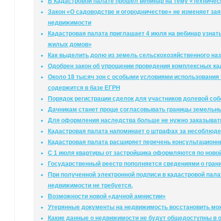
В Кадастровой палате прошёл вебинар на тему «Техничес
Закон «О садоводстве и огородничестве» не изменяет за
недвижимости
Кадастровая палата приглашает 4 июля на вебинар узнат
жилых домов»
Как выделить долю из земель сельскохозяйственного на
Одобрен закон об упрощении проведения комплексных ка
Около 18 тысяч зон с особыми условиями использования
содержится в базе ЕГРН
Порядок регистрации сделок для участников долевой соб
Дачникам станет проще согласовывать границы земельны
Для оформления наследства больше не нужно заказыват
Кадастровая палата напоминает о штрафах за несоблюде
Кадастровая палата расширяет перечень консультационн
С 1 июля квартиры от застройщика оформляются по ново
Государственный реестр пополняется сведениями о гран
При полученной электронной подписи в кадастровой палат
недвижимости не требуется.
Возможности новой «дачной амнистии»
Утерянные документы на недвижимость восстановить мо
Какие данные о недвижимости не будут общедоступны в 