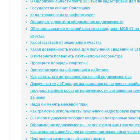
В Орловской области почти 105 тысяч кадастровых дел п
Государство оценит Орловщину
Кадастровая палата информирует
Орловцам упростили оформление недвижимости
Об использовании местной системы координат МСК-57 на 
округа»
Как отказаться от земельного участка
Какая доверенность нужна для получения сведений из Е
В интернете появились сайты-клоны Росреестра
Проверьте площадь квартиры!
Экстерриториальный принцип в действии
Как узнать, кто интересовался вашей недвижимостью
Лекция на тему «Порядок исправления реестровых ошибо
государственном реестре недвижимости в отношении зем
28 июня
Надо ли менять межевой план
Как грамотно использовать публичную кадастровую карт
С 1 июля в документооборот введены электронные закл
Оформление недвижимости – залог грамотных гражданск
Как исправить ошибку при пересечении земельных участк
Чем опасен самовольный захват земли