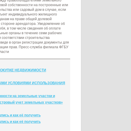
между правообладателями земельного
евой собственности на построенные или
ьства или садовый дом в случае, если
бъект индивидуального жилищного
данам на праве общей долевой
 стороне арендатора. Уведомление об
бя, в том числе сведения об оплате
ные органы в течение семи рабочих
и соответствии строительства
виде в орган регистрации документы для
рации прав. Пресс-служба филиала ФГБУ
ласти
ПОКУПКЕ НЕДВИЖИМОСТИ
БЫМИ УСЛОВИЯМИ ИСПОЛЬЗОВАНИЯ
нности на земельные участки и
стровый учет земельных участков»
пись и как её получить
пись и как её получить