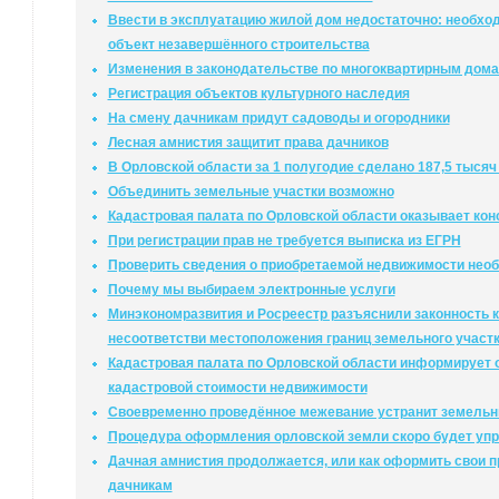
Ввести в эксплуатацию жилой дом недостаточно: необход
объект незавершённого строительства
Изменения в законодательстве по многоквартирным дом
Регистрация объектов культурного наследия
На смену дачникам придут садоводы и огородники
Лесная амнистия защитит права дачников
В Орловской области за 1 полугодие сделано 187,5 тысяч
Объединить земельные участки возможно
Кадастровая палата по Орловской области оказывает ко
При регистрации прав не требуется выписка из ЕГРН
Проверить сведения о приобретаемой недвижимости нео
Почему мы выбираем электронные услуги
Минэкономразвития и Росреестр разъяснили законность к
несоответстви местоположения границ земельного участ
Кадастровая палата по Орловской области информирует о
кадастровой стоимости недвижимости
Своевременно проведённое межевание устранит земельн
Процедура оформления орловской земли скоро будет уп
Дачная амнистия продолжается, или как оформить свои 
дачникам