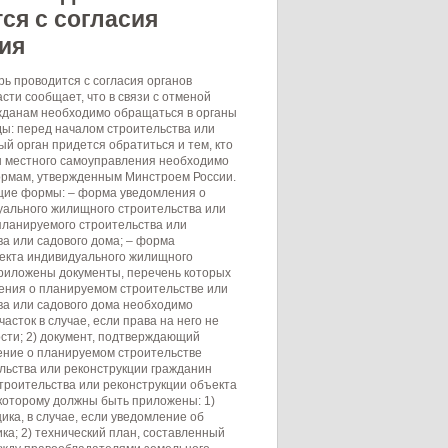
ся с согласия
ия
ь проводится с согласия органов
ти сообщает, что в связи с отменой
жданам необходимо обращаться в органы
ды: перед началом строительства или
ный орган придется обратиться и тем, кто
ан местного самоуправления необходимо
ормам, утвержденным Минстроем России.
ющие формы: – форма уведомления о
уального жилищного строительства или
планируемого строительства или
а или садового дома; – форма
ъекта индивидуального жилищного
приложены документы, перечень которых
ения о планируемом строительстве или
ва или садового дома необходимо
сток в случае, если права на него не
сти; 2) документ, подтверждающий
ение о планируемом строительстве
льства или реконструкции гражданин
троительства или реконструкции объекта
 которому должны быть приложены: 1)
ка, в случае, если уведомление об
а; 2) технический план, составленный