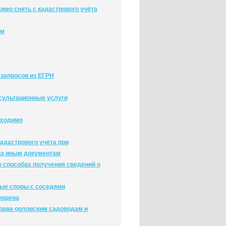
имо снять с кадастрового учёта
ам
 запросов из ЕГРН
нсультационные услуги
бходимо
адастрового учёта при
ка иным документам
 способах получения сведений о
ые споры с соседями
рощена
права орловским садоводам и