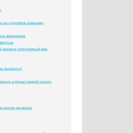
»
но на «телефон доверия»
вых инженеров
имостью
й архив в электронный вид
не выдается
казать в Кадастровой палате
в других регионах