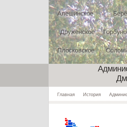
Алешинское
Берё
Друженское
Горбуно
Плосковское
Соломи
Админис
Дм
Главная
История
Админи