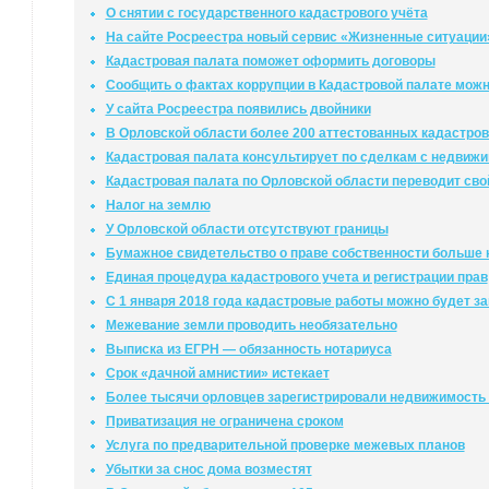
О снятии с государственного кадастрового учёта
На сайте Росреестра новый сервис «Жизненные ситуации
Кадастровая палата поможет оформить договоры
Сообщить о фактах коррупции в Кадастровой палате мож
У сайта Росреестра появились двойники
В Орловской области более 200 аттестованных кадастро
Кадастровая палата консультирует по сделкам с недвиж
Кадастровая палата по Орловской области переводит сво
Налог на землю
У Орловской области отсутствуют границы
Бумажное свидетельство о праве собственности больше 
Единая процедура кадастрового учета и регистрации прав
С 1 января 2018 года кадастровые работы можно будет за
Межевание земли проводить необязательно
Выписка из ЕГРН — обязанность нотариуса
Срок «дачной амнистии» истекает
Более тысячи орловцев зарегистрировали недвижимость 
Приватизация не ограничена сроком
Услуга по предварительной проверке межевых планов
Убытки за снос дома возместят