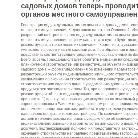
садовых домов теперь проводит
органов местного самоуправлен
Регистрация индивидуальных жилых домов и садовых домов тепер
местного самоуправления Кадастровая палата по Орловской облас
разрешений на строительство индивидуальных жилых домов гра
местного самоуправления, причем сделать это нужно будет дваж
реконструкции, а также после их окончания. Кроме того, в указан
уже возвёл на своем участке садовый дом. При обращении в орг
представить соответствующие уведомления, составленные по ф
Всего их семь. Гражданам следует обратить внимание на следу
планируемом строительстве или реконструкции объекта индивид
садового дома; – форма уведомления об изменении параметров 
реконструкции объекта индивидуального жилищного строительств
уведомления об окончании строительства или реконструкции об
строительства или садового дома. К уведомлению должны быть 
предусмотрен законодательством. Так, при направлении уведомл
реконструкции объекта индивидуального жилищного строительст
приложить: 1) правоустанавливающие документы на земельный уча
зарегистрированы в Едином государственном реестре недвижимо
полномочия представителя застройщика, в случае, если уведомл
направлено представителем застройщика. По окончании строите
должен в течение месяца направить уведомление об окончании с
индивидуального жилищного строительства или садового дома, к
документ, подтверждающий полномочия представителя застройщи
окончании строительства направлено представителем застройщик