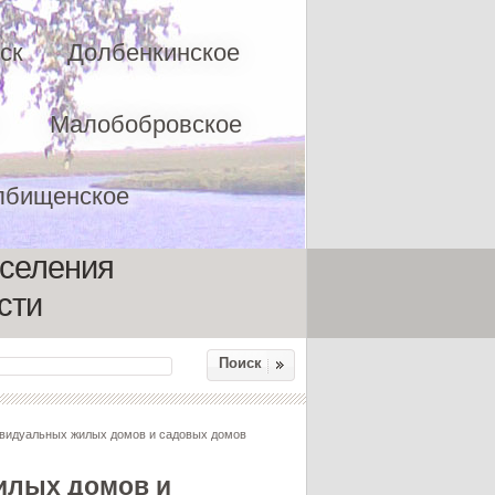
ск
Долбенкинское
Малобобровское
лбищенское
оселения
сти
Поиск
видуальных жилых домов и садовых домов
илых домов и