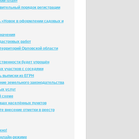
кий план»
явительный порядок регистрации
ь «Новое в оформлении садовых и
значения
дастровых работ
 территорий Орловской области
ственности будет упрощён
х участков с соседями
ь выписки из ЕГРН
ние земельного законодательства
ых услуг
й схеме
ицах населённых пунктов
е внесение отметки в реестр
жно!
онлайн-режиме