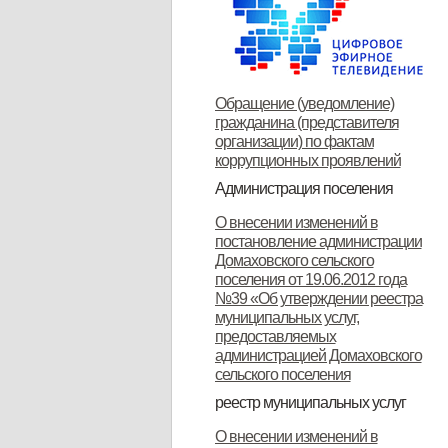
Обращение (уведомление)
гражданина (представителя
организации) по фактам
коррупционных проявлений
Администрация поселения
Глава поселения
Структура и прием граждан
Контакты
О внесении изменений в
постановление администрации
Домаховского сельского
поселения от 19.06.2012 года
№39 «Об утверждении реестра
муниципальных услуг,
предоставляемых
администрацией Домаховского
сельского поселения
реестр муниципальных услуг
Реестр муниципальных услуг,
Об утверждении
Об утверждении
Об утверждении реестра
Об утверждении Положения о
Об утверждении
ОБ УТВЕРЖДЕНИИ
Об утверждении
Об утверждении
Об утверждении
Об утверждении
О внесении изменений в