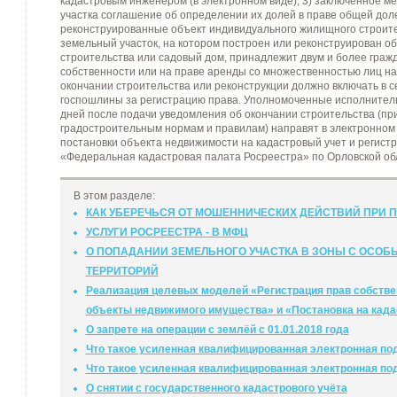
кадастровым инженером (в электронном виде); 3) заключенное 
участка соглашение об определении их долей в праве общей дол
реконструированные объект индивидуального жилищного строител
земельный участок, на котором построен или реконструирован о
строительства или садовый дом, принадлежит двум и более граж
собственности или на праве аренды со множественностью лиц на
окончании строительства или реконструкции должно включать в се
госпошлины за регистрацию права. Уполномоченные исполнитель
дней после подачи уведомления об окончании строительства (пр
градостроительным нормам и правилам) направят в электронном 
постановки объекта недвижимости на кадастровый учет и регист
«Федеральная кадастровая палата Росреестра» по Орловской об
В этом разделе:
КАК УБЕРЕЧЬСЯ ОТ МОШЕННИЧЕСКИХ ДЕЙСТВИЙ ПРИ 
УСЛУГИ РОСРЕЕСТРА - В МФЦ
О ПОПАДАНИИ ЗЕМЕЛЬНОГО УЧАСТКА В ЗОНЫ С ОСО
ТЕРРИТОРИЙ
Реализация целевых моделей «Регистрация прав собстве
объекты недвижимого имущества» и «Постановка на када
О запрете на операции с землёй с 01.01.2018 года
Что такое усиленная квалифицированная электронная под
Что такое усиленная квалифицированная электронная под
О снятии с государственного кадастрового учёта