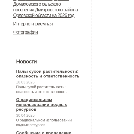
Дмитровского района Орловской
Домаховского сельского
предназначенного для
поселения Дмитровского района
области в целях осуществления
Орловской области на 2026 год
предоставления во владение и
администрацией Домаховского
Интернет-приемная
(или) пользование на
сельского поселения
Фотографии
долгосрочной основе (в том числе
принимаемых полномочий на 2
по льготным ставкам арендной
квартал 2026 года
платы) субъектам малого и
Новости
среднего предпринимательства и
организациям, образующим
Палы сухой растительности:
опасность и ответственность
инфраструктуру поддержки
18.03.2026
Палы сухой растительности:
субъектов малого и среднего
опасность и ответственность
предпринимательства» (с
О рациональном
использовании водных
изменениями от 26.04.2022 № 30/9-
ресурсов
30.04.2025
сс)
О рациональном использовании
водных ресурсов
Сообщение о проведении