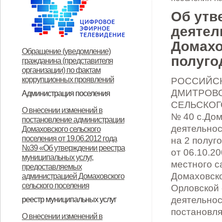
Об утв
деятел
Домахо
Обращение (уведомление)
полуго
гражданина (представителя
организации) по фактам
коррупционных проявлений
РОССИЙСК
ДМИТРОВ
Администрация поселения
СЕЛЬСКОГ
Глава поселения
Структура и прием граждан
Контакты
О внесении изменений в
№ 40 с.Дом
постановление администрации
деятельнос
Домаховского сельского
поселения от 19.06.2012 года
на 2 полуг
№39 «Об утверждении реестра
от 06.10.2
муниципальных услуг,
местного с
предоставляемых
Домаховско
администрацией Домаховского
сельского поселения
Орловской 
деятельнос
реестр муниципальных услуг
постановля
Реестр муниципальных услуг,
Об утверждении
Об утверждении
Об утверждении реестра
Об утверждении Положения о
Об утверждении
ОБ УТВЕРЖДЕНИИ
Об утверждении
Об утверждении
Об утверждении
Об утверждении
О внесении изменений в