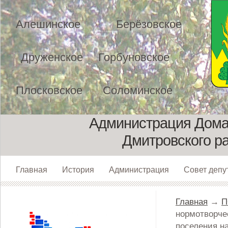
Алешинское
Берёзовское
Друженское
Горбуновское
Плосковское
Соломинское
Администрация Домах
Дмитровского р
Главная
История
Администрация
Совет депу
Главная
→
П
нормотворче
поселения на