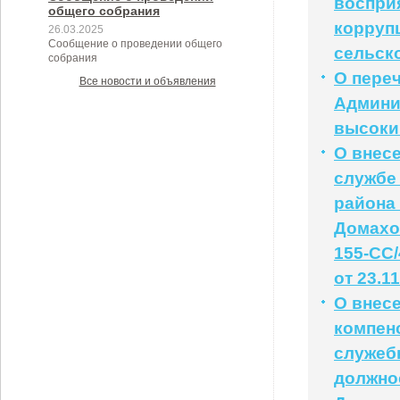
воспри
общего собрания
корруп
26.03.2025
Сообщение о проведении общего
сельск
собрания
О пере
Все новости и объявления
Админи
высоки
О внес
службе
района
Домахо
155-СС/
от 23.1
О внес
компен
служеб
должно