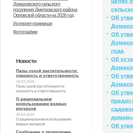
целях 
Дмитровского района Орловской
Домаховского сельского
предназначенного для
сельск
поселения Дмитровского района
области в целях осуществления
Орловской области на 2026 год
предоставления во владение и
Об утв
администрацией Домаховского
Интернет-приемная
Домахов
(или) пользование на
сельского поселения
Фотографии
Об утв
долгосрочной основе (в том числе
принимаемых полномочий на 2
Домахов
по льготным ставкам арендной
квартал 2026 года
года
платы) субъектам малого и
Об уст
Новости
среднего предпринимательства и
Домахо
организациям, образующим
Палы сухой растительности:
Об утв
опасность и ответственность
инфраструктуру поддержки
18.03.2026
Домахов
Палы сухой растительности:
субъектов малого и среднего
опасность и ответственность
Об утв
предпринимательства» (с
О рациональном
предос
использовании водных
изменениями от 26.04.2022 № 30/9-
ресурсов
садово
30.04.2025
сс)
домом
О рациональном использовании
водных ресурсов
Об утв
Сообщение о проведении