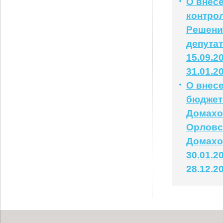
О внес
контрол
Решени
депута
15.09.2
31.01.2
О внес
бюджет
Домахо
Орловс
Домахо
30.01.2
28.12.2