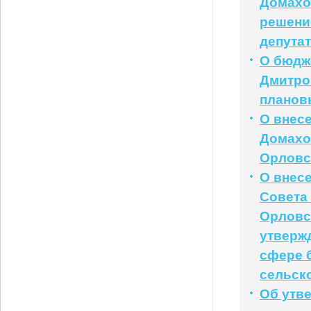
Домахо
решени
депутат
О бюдж
Дмитров
плановы
О внесе
Домахо
Орловс
О внес
Совета
Орловск
утверж
сфере 
сельско
Об утв