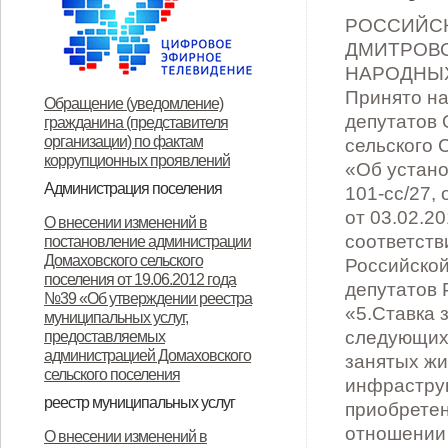
РОССИЙСК
ДМИТРОВС
НАРОДНЫХ 
Принято на
Обращение (уведомление)
депутатов 
гражданина (представителя
организации) по фактам
сельского 
коррупционных проявлений
«Об устано
Администрация поселения
101-сс/27, 
Глава поселения
Структура и прием граждан
Контакты
от 03.02.20
О внесении изменений в
соответств
постановление администрации
Домаховского сельского
Российской
поселения от 19.06.2012 года
депутатов 
№39 «Об утверждении реестра
«5.Ставка 
муниципальных услуг,
следующих 
предоставляемых
администрацией Домаховского
занятых ж
сельского поселения
инфрастру
реестр муниципальных услуг
приобретен
Реестр муниципальных услуг,
Об утверждении
Об утверждении
Об утверждении реестра
Об утверждении Положения о
Об утверждении
ОБ УТВЕРЖДЕНИИ
Об утверждении
Об утверждении
Об утверждении
Об утверждении
отношении 
О внесении изменений в