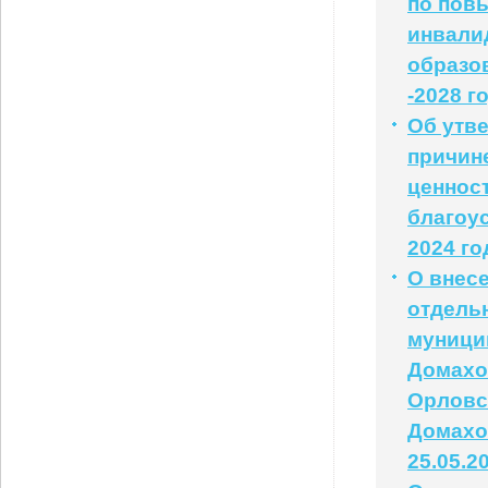
по пов
инвали
образо
-2028 г
Об утв
причин
ценнос
благоу
2024 го
О внес
отдель
муници
Домахо
Орловс
Домахо
25.05.2