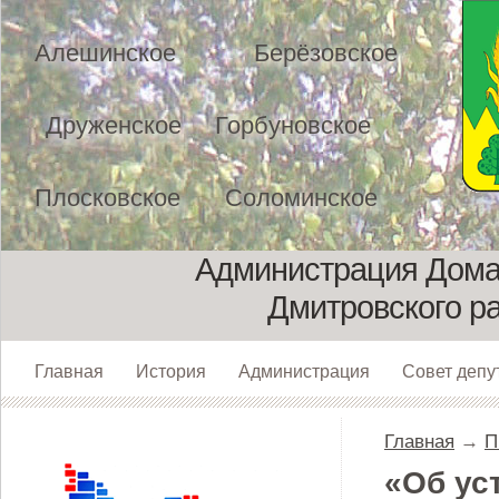
Алешинское
Берёзовское
Друженское
Горбуновское
Плосковское
Соломинское
Администрация Домах
Дмитровского р
Главная
История
Администрация
Совет депу
Главная
→
П
«Об ус