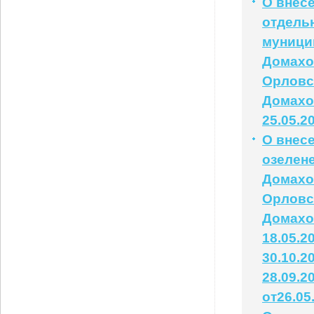
О внес
отдель
муници
Домахо
Орловс
Домахо
25.05.2
О внес
озелен
Домахо
Орловс
Домахо
18.05.2
30.10.2
28.09.2
от26.05