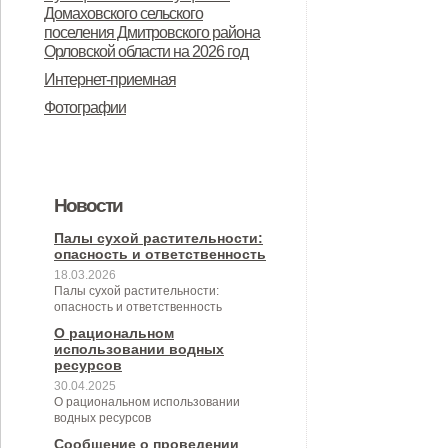
Дмитровского района Орловской
Домаховского сельского
предназначенного для
поселения Дмитровского района
области в целях осуществления
Орловской области на 2026 год
предоставления во владение и
администрацией Домаховского
Интернет-приемная
(или) пользование на
сельского поселения
Фотографии
долгосрочной основе (в том числе
принимаемых полномочий на 2
по льготным ставкам арендной
квартал 2026 года
платы) субъектам малого и
Новости
среднего предпринимательства и
организациям, образующим
Палы сухой растительности:
опасность и ответственность
инфраструктуру поддержки
18.03.2026
Палы сухой растительности:
субъектов малого и среднего
опасность и ответственность
предпринимательства» (с
О рациональном
использовании водных
изменениями от 26.04.2022 № 30/9-
ресурсов
30.04.2025
сс)
О рациональном использовании
водных ресурсов
Сообщение о проведении