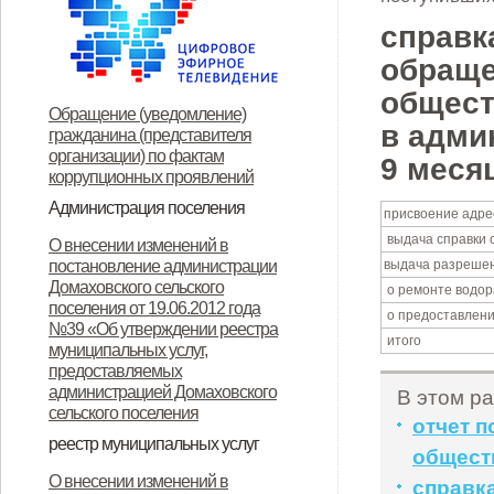
справк
обраще
общест
Обращение (уведомление)
в адми
гражданина (представителя
организации) по фактам
9 меся
коррупционных проявлений
Администрация поселения
присвоение адре
Глава поселения
Структура и прием граждан
Контакты
выдача справки 
О внесении изменений в
постановление администрации
выдача разрешен
Домаховского сельского
о ремонте водор
поселения от 19.06.2012 года
о предоставлени
№39 «Об утверждении реестра
итого
муниципальных услуг,
предоставляемых
администрацией Домаховского
В этом ра
сельского поселения
отчет п
реестр муниципальных услуг
общест
Реестр муниципальных услуг,
Об утверждении
Об утверждении
Об утверждении реестра
Об утверждении Положения о
Об утверждении
ОБ УТВЕРЖДЕНИИ
Об утверждении
Об утверждении
Об утверждении
Об утверждении
О внесении изменений в
справк