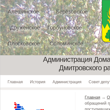
Алешинское
Берёзовское
Друженское
Горбуновское
Плосковское
Соломинское
Администрация Домах
Дмитровского р
Главная
История
Администрация
Совет депу
Главная
→
О
обращений г
поступивших