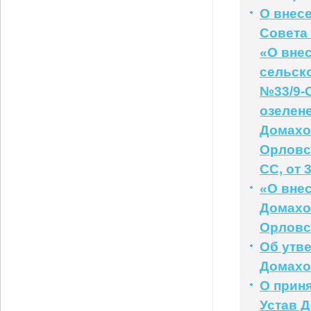
О внес
Совета 
«О вне
сельско
№33/9-
озелен
Домахо
Орловск
СС, от 
«О внес
Домахо
Орловс
Об утв
Домахов
О прин
Устав 