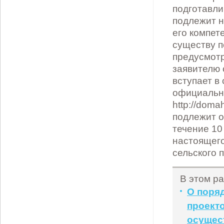
В этом ра
О поря
проект
осущест