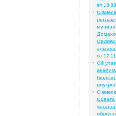
от 18.0
О внес
реглам
муници
Домахо
Орловс
админи
от 17.1
Об утв
анализ
бюджет
внутре
О внес
Совета 
устано
образо