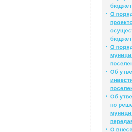
бюджет
О поря
проект
осущест
бюджет
О поря
муници
поселе
Об утв
инвест
поселе
Об утв
по реш
муници
переда
О внес