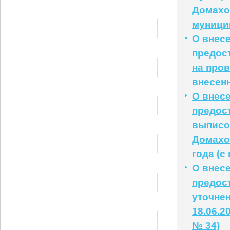
Домахо
муници
О внес
предос
на пров
внесенн
О внес
предос
выписо
Домахов
года (с
О внес
предос
уточне
18.06.2
№ 34)