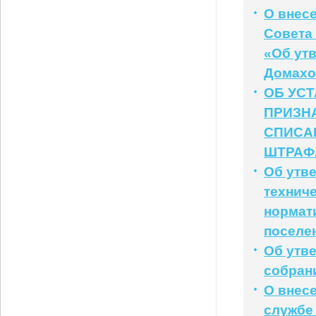
О внес
Совета 
«Об ут
Домахо
ОБ УС
ПРИЗН
СПИСА
ШТРАФ
Об утв
технич
нормат
поселе
Об утв
собран
О внес
службе