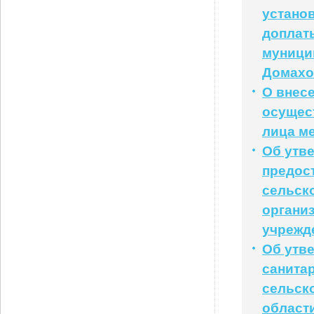
устано
доплат
муници
Домахо
О внес
осущес
лица м
Об утв
предос
сельск
органи
учрежд
Об утв
санита
сельск
област