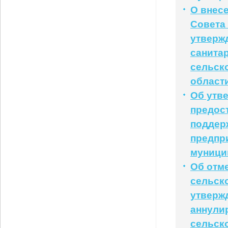
О внес
Совета 
утверж
санита
сельск
област
Об утв
предос
поддер
предпр
муници
Об отм
сельско
утверж
аннули
сельск