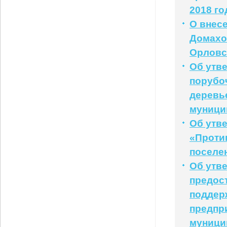
2018 го
О внесе
Домахо
Орловс
Об утв
порубоч
деревь
муници
Об утв
«Проти
поселен
Об утв
предос
поддер
предпр
муници