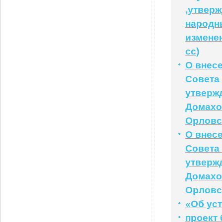
,утвер
народны
изменен
сс)
О внес
Совета 
утверж
Домахо
Орловс
О внес
Совета 
утверж
Домахо
Орловс
«Об ус
проект