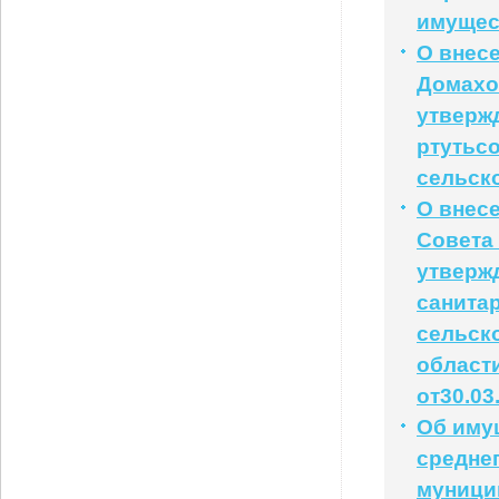
имущес
О внес
Домахов
утверж
ртутьс
сельск
О внес
Совета 
утверж
санита
сельск
области
от30.03
Об иму
средне
муници