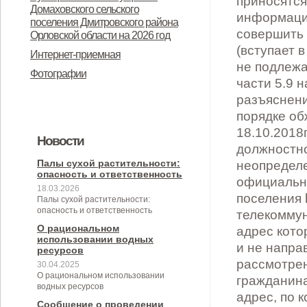
Дмитровского района Орловской
Домаховского сельского
предназначенного для
поселения Дмитровского района
области в целях осуществления
Орловской области на 2026 год
предоставления во владение и
администрацией Домаховского
Интернет-приемная
(или) пользование на
сельского поселения
Фотографии
долгосрочной основе (в том числе
принимаемых полномочий на 2
по льготным ставкам арендной
квартал 2026 года
платы) субъектам малого и
Новости
среднего предпринимательства и
организациям, образующим
Палы сухой растительности:
опасность и ответственность
инфраструктуру поддержки
18.03.2026
Палы сухой растительности:
субъектов малого и среднего
опасность и ответственность
предпринимательства» (с
О рациональном
использовании водных
изменениями от 26.04.2022 № 30/9-
ресурсов
30.04.2025
сс)
О рациональном использовании
водных ресурсов
Сообщение о проведении