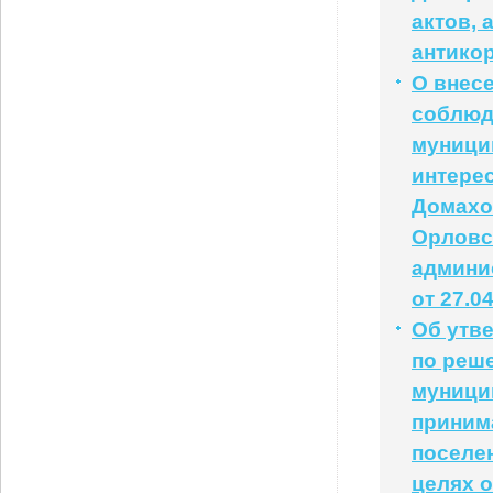
актов, 
антико
О внес
соблюд
муници
интере
Домахо
Орловс
админи
от 27.0
Об утв
по реш
муници
приним
поселе
целях 