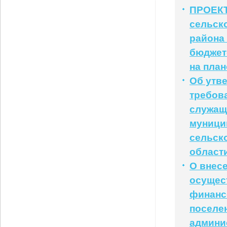
ПРОЕКТ
сельск
района 
бюджете
на план
Об утв
требов
служащ
муници
сельск
област
О внес
осущес
финанс
поселе
админи