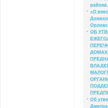
района
«О внес
Домахо
Орловс
ОБ УТ
ЕЖЕГО
ПЕРЕЧ
ДОМАХ
ПРЕДН
ВЛАДЕН
МАЛОГ
ОРГАН
ПОДДЕ
ПРЕДП
Об утв
Дмитро