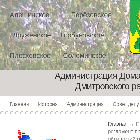
Алешинское
Берёзовское
Друженское
Горбуновское
Плосковское
Соломинское
Администрация Домах
Дмитровского р
Главная
История
Администрация
Совет депу
Главная
→
П
регламент п
обращений г