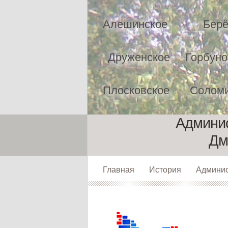
Алешинское
Берё
Друженское
Горбуно
Плосковское
Соломи
Админис
Дм
Главная
История
Админи