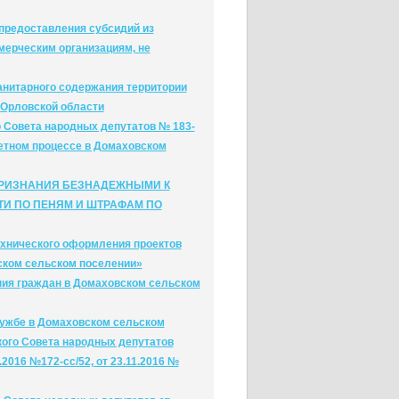
предоставления субсидий из
ерческим организациям, не
анитарного содержания территории
 Орловской области
 Совета народных депутатов № 183-
жетном процессе в Домаховском
ПРИЗНАНИЯ БЕЗНАДЕЖНЫМИ К
И ПО ПЕНЯМ И ШТРАФАМ ПО
ехнического оформления проектов
ском сельском поселении»
ния граждан в Домаховском сельском
лужбе в Домаховском сельском
ого Совета народных депутатов
2016 №172-сс/52, от 23.11.2016 №