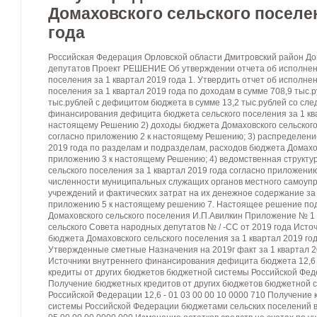
Домаховского сельского поселен
года
Российская Федерация Орловской области Дмитровский район Домаховский сельский Совет народных депутатов Проект РЕШЕНИЕ Об утверждении отчета об исполнении бюджета Домаховского сельского поселения за 1 квартал 2019 года 1. Утвердить отчет об исполнении бюджета Домаховского сельского поселения за 1 квартал 2019 года по доходам в сумме 708,9 тыс.рублей и по расходам в сумме 480,9 тыс.рублей с дефицитом бюджета в сумме 13,2 тыс.рублей со следующими показателями: 1) источники финансирования дефицита бюджета сельского поселения за 1 квартал 2019 года согласно приложению 1 к настоящему Решению 2) доходы бюджета Домаховского сельского поселения за 1 квартал 2019 года согласно приложению 2 к настоящему Решению; 3) распределение бюджетных ассигнований за 1 квартал 2019 года по разделам и подразделам, расходов бюджета Домаховского сельского поселения согласно приложению 3 к настоящему Решению; 4) ведомственная структура расходов бюджета Домаховского сельского поселения за 1 квартал 2019 года согласно приложению 4 к настоящему Решению; 5) сведения о численности муниципальных служащих органов местного самоуправления, работников муниципальных учреждений и фактических затрат на их денежное содержание за 1 квартал 2019 года согласно приложению 5 к настоящему решению 7. Настоящее решение подлежит опубликованию Глава Домаховского сельского поселения И.П.Авилкин Приложение № 1 Проекту решению сессии Домаховского сельского Совета народных депутатов № / -СС от 2019 года Источники финансирования дефицита бюджета Домаховского сельского поселения за 1 квартал 2019 года Руб. Наименование показателя Утвержденные сметные Назначения на 2019г факт за 1 квартал 2019г Дефицит (-), профицит (+) 13,2 -22,8 Источники внутреннего финансирования дефицита бюджета 12,6 - 01 03 00 00 00 0000 000 Бюджетные кредиты от других бюджетов бюджетной системы Российской Федерации 12,6 - 01 03 00 00 00 0000 700 Получение бюджетных кредитов от других бюджетов бюджетной системы Российской Федерации в валюте Российской Федерации 12,6 - 01 03 00 00 10 0000 710 Получение кредитов от других бюджетов бюджетной системы Российской Федерации бюджетами сельских поселений в валюте Российской Федерации 12,6 - 01 05 00 00 00 0000 000 Изменение остатков средств на счетах по учету средств бюджетов 0,6 -22,8 01 05 00 00 00 0000 500 Увеличение остатков средств бюджетов -1287,7 -708,9 01 05 02 00 00 0000 500 Увеличение прочих остатков средств бюджетов -1287,7 -708,9 01 05 02 01 10 0000 510 Увеличение прочих остатков денежных средств бюджета сельских поселений -1287,7 -708,9 01 05 02 00 00 0000 600 Уменьшение прочих остатков средств бюджетов 1300,9 480,9 01 05 02 01 00 0000 610 Уменьшение прочих остатков денежных средств бюджетов 1300,9 480,9 01 05 02 01 10 0000 610 Уменьшение прочих остатков денежных средств бюджетов сельских поселений 1300,9 480,9 Приложение №4 к проекту решению Домаховского сельского Совета народных депутатов № / СС от 2019года Ведомственная структура расходов бюджета Домаховского сельского поселения за 1 квартал 2019 года Наименование Рл Под раз дел Целевая статья ВР Сумма, тыс.рубна 2019г. Факт за 1 квартал2019г тыс.руб. %выполнения Общегосударственные вопросы 01 00 611,7 275,0 45,0% Функционирование высшего должностного лица субъекта Российской Федерации и муниципального образования 01 02 181,2 66,7 36,8% Глава муниципального образования 01 02 ГП00080010 181,2 66,7 36,8% Расходы на выплаты персоналу в целях обеспечения выполнения функций государственными (муниципальными) органами, казенными учреждениями, органами управления. государственными внебюджетными фондами 01 02 ГП00080010 100 181,2 66,7 36,8% Расходы на выплаты персоналу государственных (муниципальных) органов 01 02 ГП00080010 120 181,2 66,7 36,8% Функционирование Правительства Российской Федерациии, высших исполнительных органов государственной власти субъектов РФ, местных администраций 01 04 429,5 208,3 48,5% Центральный аппарат 01 04 ГП00080020 429,5 208,3 48,5% Расходы на выплаты персоналу в целях обеспечения выполнения функций государственными (муниципальными) органами, казенными учреждениями, органами управления государственными внебюджетными фондами 01 04 ГП00080020 100 291,0 144,9 49,8% Расходы на выплаты персоналу государственных (муниципальных)органов 01 04 ГП00080020 120 291,0 144,9 49,8% Закупка товаров, работ и услуг для государственных (муниципальных) нужд 01 04 ГП00080020 200 129,0 53,9 41,8% Иные закупки товаров, работ и услуг для обеспечения государственных (муниципальных) нужд 01 04 ГП00080020 240 129,0 53,9 41,8% Иные бюджетные ассигнования 01 04 ГП00080020 800 9,5 9,5 100,0% Уплата налогов, сборов и иных платежей 01 04 ГП00080020 850 9,5 9,5 100,0% Резервные фонды 01 11 0,5 - 0,0% Резервные фонды местных администраций 01 11 ГП00080050 0,5 - 0,0% Иные бюджетные ассигнования 01 11 ГП00080050 800 0,5 - 0,0% Резервные средства. 01 11 ГП0