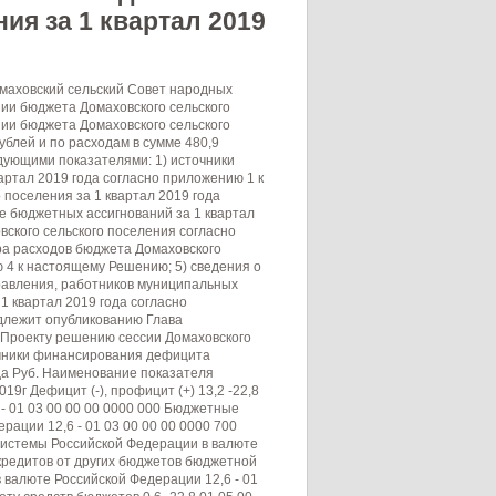
ия за 1 квартал 2019
0080050 870 0,5 - 0,0% Другие общегосударственные вопросы 01 13 0,5 - 0,0% Прочие выплаты по обязательствам государства 01 13 ГП00080070 0,5 - 0,0% Закупка товаров, работ и услуг для государственных (муниципальных) нужд 01 13 ГП00080070 200 0,5 - 0,0% Иные закупки товаров, работ и услуг для обеспечения государственных (муниципальных) нужд 01 13 ГП00080070 240 0,5 - 0,0% Национальная оборона 02 00 70,7 10,1 14,3% Мобилизационная и вневойсковая подготовка 02 03 70,7 10,1 14,3% Осуществление первичного воинского учета на территориях, где отсутствуют военные комиссариаты 02 03 ГП00051180 70,7 10,1 14,3 % Расходы на выплаты персоналу в целях обеспечения выполнения функций государственными (муниципальными) органами, казенными учреждениями, органами управления государственными внебюджетными фондами 02 03 ГП00051180 100 38,9 9,0 23,1% Расходы на выплаты персоналу государственных (муниципальных) органов 02 03 ГП00051180 120 38,9 9,0 23,1% Закупка товаров, работ и услуг для государственных (муниципальных) нужд 02 03 ГП00051180 200 31,8 1,1 3,5% Иные закупки товаров, работ и услуг для обеспечения государственных (муниципальных) нужд 02 03 ГП00051180 240 31,8 1,1 3,5% Дорожное хозяйство 04 00 467,3 149,7 32,0% Дорожное хозяйство (дорожные фонды) 04 09 467,3 149,7 32,0% Межбюджетные трансферты бюджетам поселений из бюджета муниципального района на осуществление части полномочий по решению вопросов местного значения 04 09 ГП00090200 467,3 149,7 32,0% Закупка товаров, работ и услуг для государственных (муниципальных) нужд 04 09 ГП00090200 200 467,3 149,7 32,0% Иные закупки товаров, работ и услуг для обеспечения государственных (муниципальных) нужд 04 09 ГП00090200 240 467,3 149,7 32,0% Жилищно-коммунальное хозяйство 05 00 54,7 0,1 0,2% Реализация основного мероприятия «Развитие системы водоснабжение и водоотведение в Дмитровском районе» 05 02 ДК00191320 19,7 - 0,0% Закупка товаров, работ и услуг для государственных (муниципальных) нужд 05 02 ДК00191320 200 19,7 - 0,0% Иные закупки товаров, работ и услуг для обеспечения государственных (муниципальных) нужд 05 02 ДК00191320 240 19,7 - 0,0% Благоустройство 05 03 10,1 - 0,0% Закон Орловской области от 26.01.2007г №655-03 «О наказах избирателей депутатам Орловского областного С овета народных депутатов» 05 03 ГП00072650 20,0 - 0,0% Закупка товаров, работ и услуг для государственных (муниципальных) нужд 05 03 ГП00072650 200 20,0 - 0,0% Иные закупки товаров, работ и услуг для обеспечения государственных (муниципальных) нужд 05 03 ГП00072650 240 20,0 - 0,0% Благоустройство территории поселений 05 03 ГП00080400 5,0 0,1 0,2% Закупка товаров, работ и услуг для государственных (муниципальных) нужд 05 03