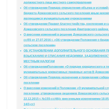
должностного лица местного самоуправления
Об утверждении Порядка определения объема и условий 
бюджета Домаховского сельского поселения иным некомм
являющимся муниципальными учреждениями
Об утверждении Правил благоустройства, озеленения и с
Домаховского сельского поселения Дмитровского района
О внесении изменений в решение Домаховского сельского
сс/55 от 27.07.2016 г. «Об утверждении Положения о бюд
сельском поселении»
ОБ УСТАНОВЛЕНИИ ДОПОЛНИТЕЛЬНОГО ОСНОВАНИЯ 
ВЗЫСКАНИЮ И СПИСАНИЯ НЕДОИМКИ, ЗАДОЛЖЕННОСТ
МЕСТНЫМ НАЛОГАМ
Об утвержденииПоложение «О порядке юридического и т
муниципальных нормативных правовых актов В Домахов
Об утверждении Порядка назначения и проведения собра
поселении
О внесении изменений в Положение «О муниципальной с
поселении ,утвержденное решением Домаховского сельск
22.12.2015 г. №155-сс/46(с внесенными изменениями 18.05.
14/3-сс)