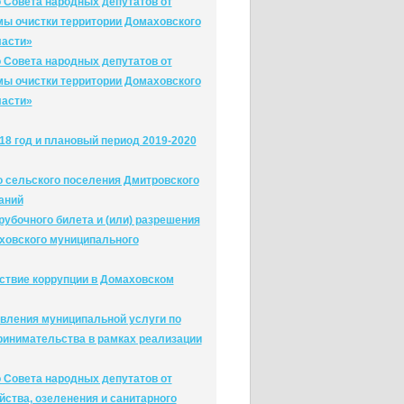
 Совета народных депутатов от
мы очистки территории Домаховского
ласти»
 Совета народных депутатов от
мы очистки территории Домаховского
ласти»
18 год и плановый период 2019-2020
о сельского поселения Дмитровского
аний
убочного билета и (или) разрешения
аховского муниципального
твие коррупции в Домаховском
вления муниципальной услуги по
ринимательства в рамках реализации
 Совета народных депутатов от
йства, озеленения и санитарного