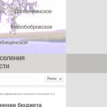
ск
Долбенкинское
Малобобровское
лбищенское
оселения
сти
Поиск
ета Домаховского сельского поселения за 1
лнении бюджета