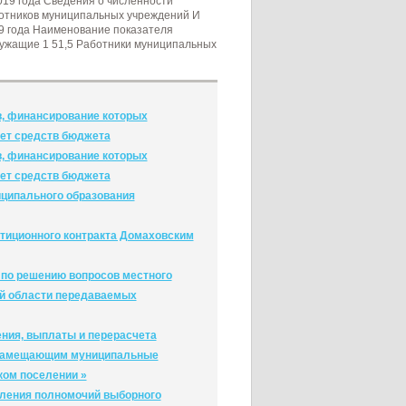
в, финансирование которых
чет средств бюджета
в, финансирование которых
чет средств бюджета
ципального образования
тиционного контракта Домаховским
 по решению вопросов местного
ой области передаваемых
ения, выплаты и перерасчета
, замещающим муниципальные
ом поселении »
вления полномочий выборного