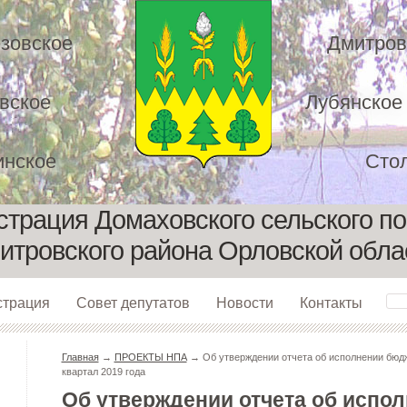
зовское
Дмитров
вское
Лубянское
нское
Сто
трация Домаховского сельского п
итровского района Орловской обла
страция
Совет депутатов
Новости
Контакты
Главная
→
ПРОЕКТЫ НПА
→ Об утверждении отчета об исполнении бюдж
квартал 2019 года
Об утверждении отчета об испо