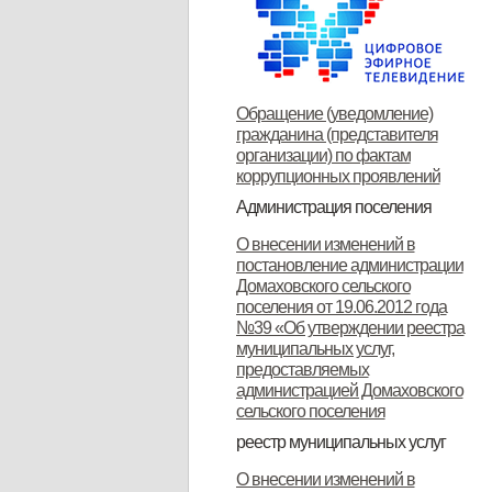
Обращение (уведомление)
гражданина (представителя
организации) по фактам
коррупционных проявлений
Администрация поселения
Глава поселения
Структура и прием граждан
Контакты
О внесении изменений в
постановление администрации
Домаховского сельского
поселения от 19.06.2012 года
№39 «Об утверждении реестра
муниципальных услуг,
предоставляемых
администрацией Домаховского
сельского поселения
реестр муниципальных услуг
Реестр муниципальных услуг,
Об утверждении
Об утверждении
Об утверждении реестра
Об утверждении Положения о
Об утверждении
ОБ УТВЕРЖДЕНИИ
Об утверждении
Об утверждении
Об утверждении
Об утверждении
О внесении изменений в