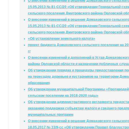
О внесении изменений в решение Домаховского сельского
15.05.2013 № 81-СС/20 «Об утверждении Генеральной схе
сельского поселения Дмитровского района Орловской об
О внесении изменений в решение Домаховского сельского
15.05.2013 № 81-СС/20 «Об утверждении Генеральной схе
сельского поселения Дмитровского района Орловской об
«Об установлении земельного налога»
проект бюджета Домаховского сельского поселения на 20
гг
О внесении изменений и дополнений в Устав Домаховског
района Орловской области и назначении публичных слуш
Об утверждении порядка и процедуры предоставления пор
на пересадку деревьев и кустарников на территории Дом
образования
Об утверждении муниципальной Программы «Противодейс
сельском поселении на 2018-2020 годы»
Об утверждении административного регламента предоста
оказанию поддержки субъектам малого и среднего предп
муниципальных программ
О внесении изменений в решение Домаховского сельского
18.05.2017 № 33/9-сс «Об утверждении Правил благоустро