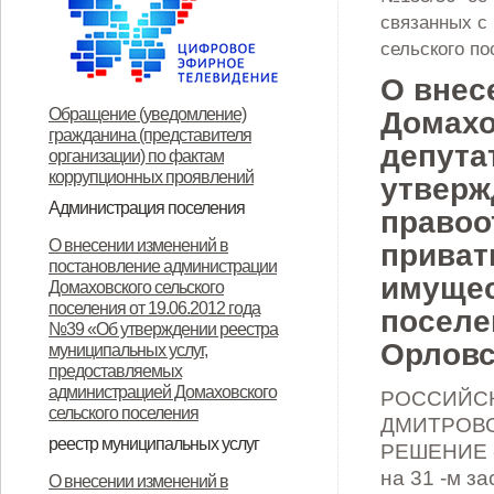
связанных с
сельского п
О внес
Обращение (уведомление)
Домахо
гражданина (представителя
депутат
организации) по фактам
коррупционных проявлений
утверж
Администрация поселения
правоо
Глава поселения
Структура и прием граждан
Контакты
О внесении изменений в
приват
постановление администрации
имущес
Домаховского сельского
поселения от 19.06.2012 года
поселе
№39 «Об утверждении реестра
Орловс
муниципальных услуг,
предоставляемых
администрацией Домаховского
РОССИЙСК
сельского поселения
ДМИТРОВС
реестр муниципальных услуг
РЕШЕНИЕ « 
Реестр муниципальных услуг,
Об утверждении
Об утверждении
Об утверждении реестра
Об утверждении Положения о
Об утверждении
ОБ УТВЕРЖДЕНИИ
Об утверждении
Об утверждении
Об утверждении
Об утверждении
на 31 -м з
О внесении изменений в