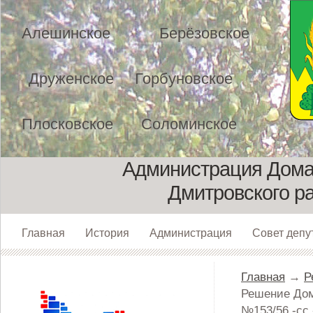
Алешинское
Берёзовское
Друженское
Горбуновское
Плосковское
Соломинское
Администрация Домах
Дмитровского р
Главная
История
Администрация
Совет депу
Главная
→
Р
Решение Дома
№153/56 -сс