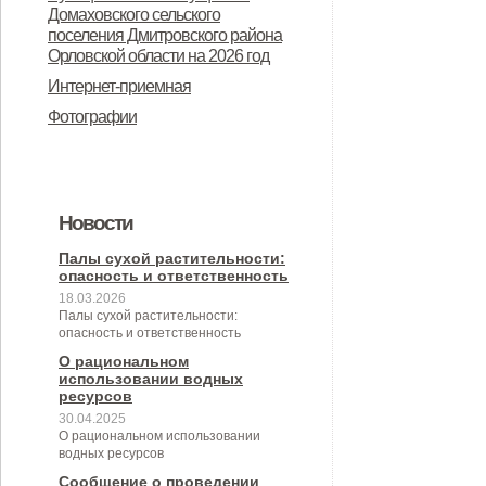
Дмитровского района Орловской
Домаховского сельского
предназначенного для
поселения Дмитровского района
области в целях осуществления
Орловской области на 2026 год
предоставления во владение и
администрацией Домаховского
Интернет-приемная
(или) пользование на
сельского поселения
Фотографии
долгосрочной основе (в том числе
принимаемых полномочий на 2
по льготным ставкам арендной
квартал 2026 года
платы) субъектам малого и
Новости
среднего предпринимательства и
организациям, образующим
Палы сухой растительности:
опасность и ответственность
инфраструктуру поддержки
18.03.2026
Палы сухой растительности:
субъектов малого и среднего
опасность и ответственность
предпринимательства» (с
О рациональном
использовании водных
изменениями от 26.04.2022 № 30/9-
ресурсов
30.04.2025
сс)
О рациональном использовании
водных ресурсов
Сообщение о проведении