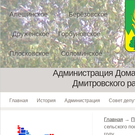
Алешинское
Берёзовское
Друженское
Горбуновское
Плосковское
Соломинское
Администрация Домах
Дмитровского р
Главная
История
Администрация
Совет депу
Главная
→
П
сельского п
году