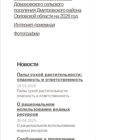
Дмитровского района Орловской
Домаховского сельского
предназначенного для
поселения Дмитровского района
области в целях осуществления
Орловской области на 2026 год
предоставления во владение и
администрацией Домаховского
Интернет-приемная
(или) пользование на
сельского поселения
Фотографии
долгосрочной основе (в том числе
принимаемых полномочий на 2
по льготным ставкам арендной
квартал 2026 года
платы) субъектам малого и
Новости
среднего предпринимательства и
организациям, образующим
Палы сухой растительности:
опасность и ответственность
инфраструктуру поддержки
18.03.2026
Палы сухой растительности:
субъектов малого и среднего
опасность и ответственность
предпринимательства» (с
О рациональном
использовании водных
изменениями от 26.04.2022 № 30/9-
ресурсов
30.04.2025
сс)
О рациональном использовании
водных ресурсов
Сообщение о проведении