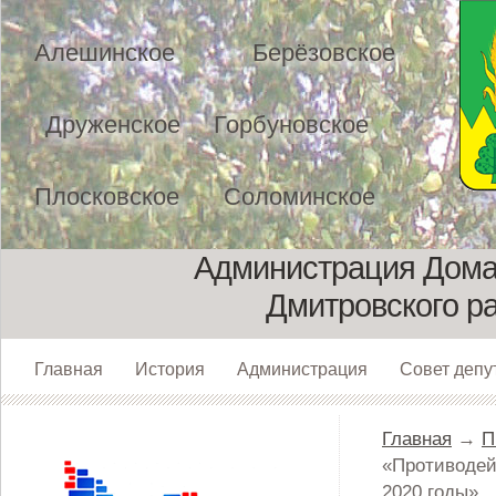
Алешинское
Берёзовское
Друженское
Горбуновское
Плосковское
Соломинское
Администрация Домах
Дмитровского р
Главная
История
Администрация
Совет депу
Главная
→
П
«Противодей
2020 годы»