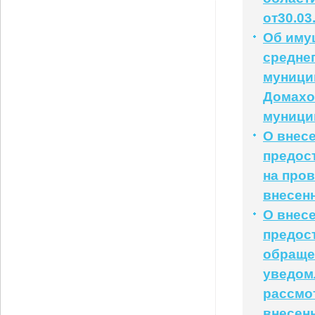
от30.03
Об иму
средне
муници
Домахо
муници
О внес
предос
на пров
внесенн
О внес
предос
обраще
уведомл
рассмот
внесенн