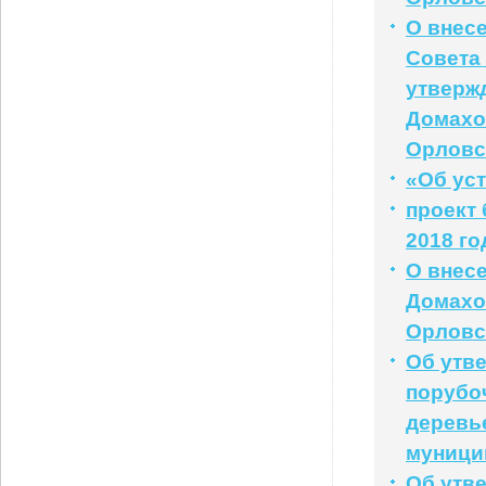
О внес
Совета 
утверж
Домахо
Орловс
«Об ус
проект
2018 го
О внесе
Домахо
Орловс
Об утв
порубоч
деревь
муници
Об утв