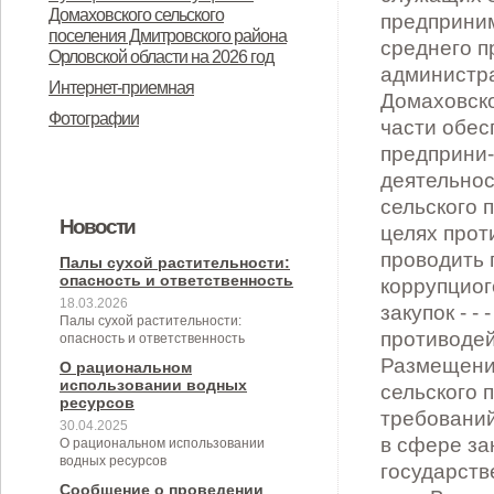
Дмитровского района Орловской
Домаховского сельского
предназначенного для
поселения Дмитровского района
области в целях осуществления
Орловской области на 2026 год
предоставления во владение и
администрацией Домаховского
Интернет-приемная
(или) пользование на
сельского поселения
Фотографии
долгосрочной основе (в том числе
принимаемых полномочий на 2
по льготным ставкам арендной
квартал 2026 года
платы) субъектам малого и
Новости
среднего предпринимательства и
организациям, образующим
Палы сухой растительности:
опасность и ответственность
инфраструктуру поддержки
18.03.2026
Палы сухой растительности:
субъектов малого и среднего
опасность и ответственность
предпринимательства» (с
О рациональном
использовании водных
изменениями от 26.04.2022 № 30/9-
ресурсов
30.04.2025
сс)
О рациональном использовании
водных ресурсов
Сообщение о проведении