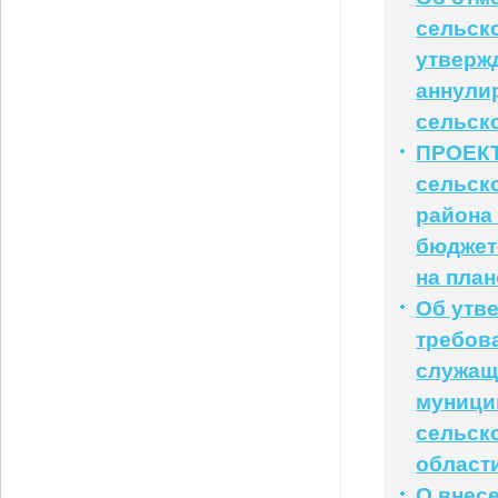
сельско
утверж
аннули
сельск
ПРОЕКТ
сельск
района 
бюджете
на план
Об утв
требов
служащ
муници
сельск
област
О внес