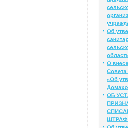
сельск
органи
учрежд
Об утв
санита
сельск
област
О внес
Совета 
«Об ут
Домахо
ОБ УС
ПРИЗН
СПИСА
ШТРАФ
Об утв