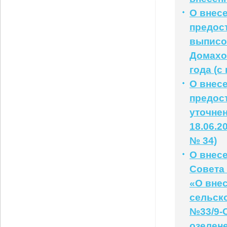
О внес
предос
выписо
Домахов
года (с
О внес
предос
уточне
18.06.2
№ 34)
О внес
Совета 
«О вне
сельско
№33/9-
озелен