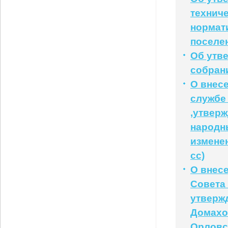
технич
нормат
поселе
Об утв
собран
О внес
службе
,утвер
народны
изменен
сс)
О внес
Совета 
утверж
Домахо
Орловс