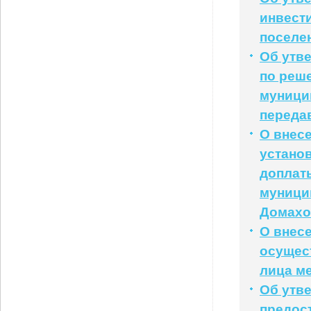
инвест
поселе
Об утв
по реш
муници
переда
О внес
устано
доплат
муници
Домахо
О внес
осущес
лица м
Об утв
предос