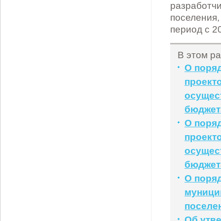
В этом ра
О поря
проект
осущест
бюджет
О поря
проект
осущест
бюджет
О поря
муници
поселе
Об утв