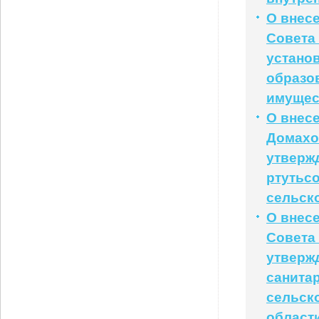
О внес
Совета 
устано
образо
имущес
О внес
Домахов
утверж
ртутьс
сельск
О внес
Совета 
утверж
санита
сельск
области