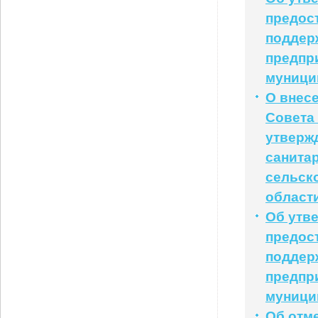
предос
поддер
предпр
муници
О внес
Совета 
утверж
санита
сельск
област
Об утв
предос
поддер
предпр
муници
Об отм