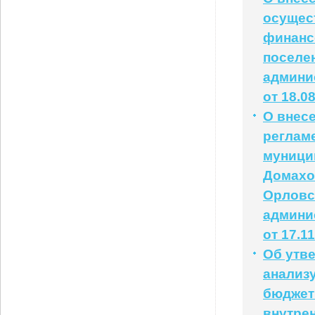
осущес
финанс
поселе
админи
от 18.0
О внес
реглам
муници
Домахо
Орловс
админи
от 17.1
Об утв
анализ
бюджет
внутре